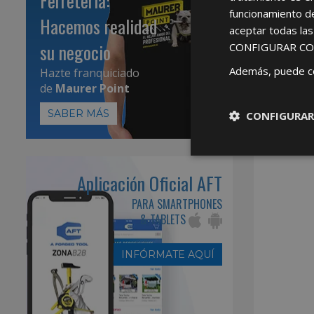
Ferretería:
funcionamiento d
Hacemos realidad
aceptar todas la
su negocio
CONFIGURAR CO
Además, puede c
Hazte franquiciado
de
Maurer Point
SABER MÁS
CONFIGURAR
Aplicación Oficial AFT
PARA SMARTPHONES
& TABLETS
INFÓRMATE AQUÍ