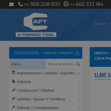
958 208 900
666 333 184
(34)
(34)
INICIO
mapa de categorías
INICIO
>
CATEGORÍAS
Implantaciones / Lineales / Expositores / Mostradores
LLAVE 
Industria
Construccion Y Madera
Sellantes -fijacion Y Tornilleria
Pinturas Y Complementos