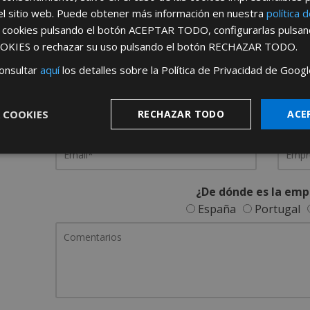
el sitio web. Puede obtener más información en nuestra
política 
REGÍSTRATE PARA HACERTE 
s cookies pulsando el botón
ACEPTAR TODO
, configurarlas pulsa
OKIES
o rechazar su uso pulsando el botón
RECHAZAR TODO
.
Desde
aquí
podrá ver todas las ventaj
onsultar
aquí
los detalles sobre la Política de Privacidad de Googl
Rellene este formulario y nos pondremos en contacto c
 COOKIES
RECHAZAR TODO
ACE
¿De dónde es la emp
España
Portugal