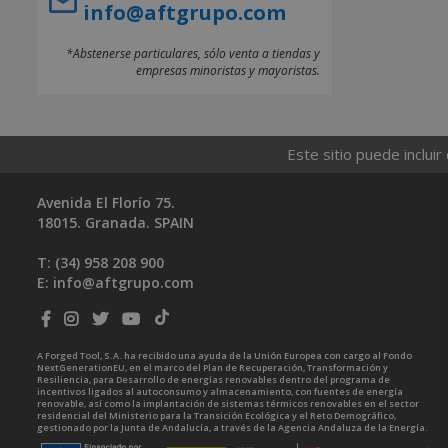
info@aftgrupo.com
*Abstenerse particulares, sólo venta a tiendas y
empresas minoristas y mayoristas.
Este sitio puede incluir
Avenida El Florío 75.
18015. Granada. SPAIN
T: (34)
958 208 900
E:
info@aftgrupo.com
A Forged Tool, S.A. ha recibido una ayuda de la Unión Europea con cargo al Fondo
NextGenerationEU, en el marco del Plan de Recuperación, Transformación y
Resiliencia, para Desarrollo de energías renovables dentro del programa de
incentivos ligados al autoconsumo y almacenamiento, con fuentes de energía
renovable, así como la implantación de sistemas térmicos renovables en el sector
residencial del Ministerio para la Transición Ecológica y el Reto Demográfico,
gestionado por la Junta de Andalucía, a través de la Agencia Andaluza de la Energía.