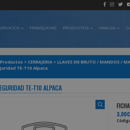
SERVICIOS
FRANQUICIAS
PRODUCTOS
MARCAS
C
Productos
>
CERRAJERIA
>
LLAVES EN BRUTO / MANDOS / M
Llave Seguridad TE-T10 Alpaca
SEGURIDAD TE-T10 ALPACA
FICHA
3,00€
Código