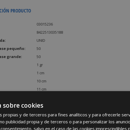
CIÓN PRODUCTO
03015236
8422513035188
da:
UNID
ase pequeño:
50
ase grande:
50
1 gr
1 cm
10 cm
11 cm
:
110 cm³
 sobre cookies
s propias y de terceros para fines analíticos y para ofrecerle se
como publicidad propia y de terceros o para personalizar los anunci
 consentimiento, salvo en el caso de las cookies imprescindibles 