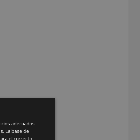
rvicios adecuados
os. La base de
para el correcto