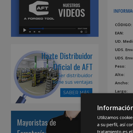
INFORMA
CÓDIGO:
EAN:
UD. Medi
UDS. Env
Hazte Distribuidor
UDS. Env
Oficial de AFT
Peso:
Alto:
Ser distribuidor
tiene sus ventajas
Ancho:
Largo:
SABER MÁS
Volumen
Información
Utilizamos cookie
Mayoristas de
a su perfil, así 
tratamiento es el