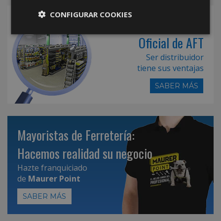
CONFIGURAR COOKIES
Hazte Distribuidor
Oficial de AFT
Ser distribuidor
tiene sus ventajas
SABER MÁS
Mayoristas de Ferretería:
Hacemos realidad su negocio
Hazte franquiciado
de
Maurer Point
SABER MÁS