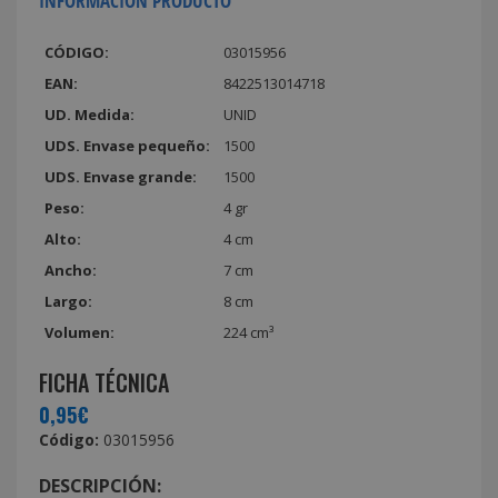
INFORMACIÓN PRODUCTO
CÓDIGO:
03015956
EAN:
8422513014718
UD. Medida:
UNID
UDS. Envase pequeño:
1500
UDS. Envase grande:
1500
Peso:
4 gr
Alto:
4 cm
Ancho:
7 cm
Largo:
8 cm
Volumen:
224 cm³
FICHA TÉCNICA
0,95€
Código:
03015956
DESCRIPCIÓN: