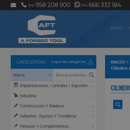
958 208 900
666 333 184
(34)
(34)
INICIO
mapa de categorías
INICIO
>
CATEGORÍAS
Cilindro
Implantaciones / Lineales / Expositores / Mostradores
CILIND
Industria
Construccion Y Madera
Sellantes -fijacion Y Tornilleria
Pinturas Y Complementos