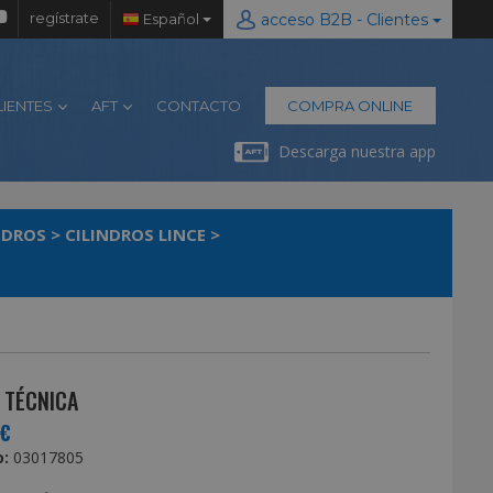
regístrate
Español
acceso B2B - Clientes
LIENTES
AFT
CONTACTO
COMPRA ONLINE
Descarga nuestra app
NDROS
>
CILINDROS LINCE
>
 TÉCNICA
0€
:
03017805