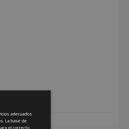
rvicios adecuados
os. La base de
para el correcto