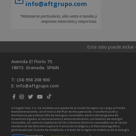
info@aftgrupo.com
*Abstenerse particulares, sólo venta a tiendas y
empresas minoristas y mayoristas.
Este sitio puede incluir
Avenida El Florío 75.
18015. Granada. SPAIN
T: (34)
958 208 900
E:
info@aftgrupo.com
A Forged Tool, S.A. ha recibido una ayuda de la Unión Europea con cargo al Fondo
NextGenerationEU, en el marco del Plan de Recuperación, Transformación y
Resiliencia, para Desarrollo de energías renovables dentro del programa de
incentivos ligados al autoconsumo y almacenamiento, con fuentes de energía
renovable, así como la implantación de sistemas térmicos renovables en el sector
residencial del Ministerio para la Transición Ecológica y el Reto Demográfico,
gestionado por la Junta de Andalucía, a través de la Agencia Andaluza de la Energía.