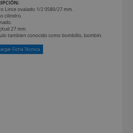
IPCIÓN:
ro Lince ovalado 1/2 0580/27 mm.
o cilindro.
nado.
gitud 27 mm.
iculo tambien conocido como bombillo, bombín.
argar Ficha Técnica