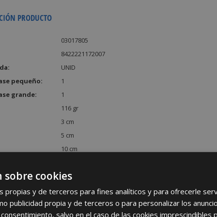
CIÓN PRODUCTO
03017805
8422221172007
da:
UNID
ase pequeño:
1
ase grande:
1
116 gr
3 cm
5 cm
10 cm
:
150 cm³
 sobre cookies
s propias y de terceros para fines analíticos y para ofrecerle se
como publicidad propia y de terceros o para personalizar los anunci
 consentimiento, salvo en el caso de las cookies imprescindibles 