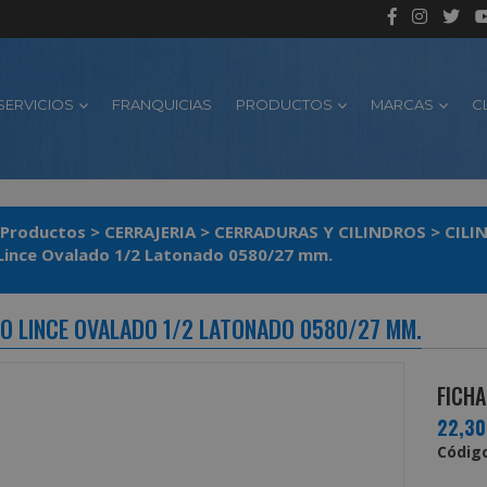
SERVICIOS
FRANQUICIAS
PRODUCTOS
MARCAS
C
Productos
>
CERRAJERIA
>
CERRADURAS Y CILINDROS
>
CILI
 Lince Ovalado 1/2 Latonado 0580/27 mm.
RO LINCE OVALADO 1/2 LATONADO 0580/27 MM.
FICHA
22,3
Código