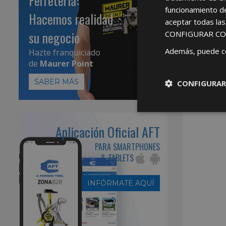
Ferretería:
funcionamiento d
Hacemos realidad
aceptar todas la
su negocio
CONFIGURAR CO
Además, puede c
Hazte franquiciado
de
Maurer Point
SABER MÁS
CONFIGURAR
Aplicación Oficial AFT
PARA SMARTPHONES
& TABLETS
INFÓRMATE AQUÍ