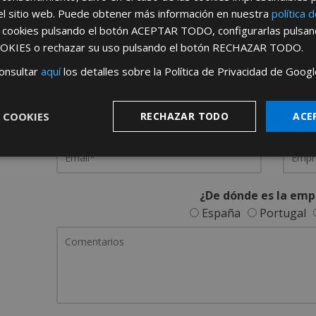
el sitio web. Puede obtener más información en nuestra
política 
REGÍSTRATE PARA HACERTE 
s cookies pulsando el botón
ACEPTAR TODO
, configurarlas pulsa
OKIES
o rechazar su uso pulsando el botón
RECHAZAR TODO
.
Desde
aquí
podrá ver todas las ventaj
onsultar
aquí
los detalles sobre la Política de Privacidad de Googl
Rellene este formulario y nos pondremos en contacto c
 COOKIES
RECHAZAR TODO
ACE
¿De dónde es la emp
España
Portugal