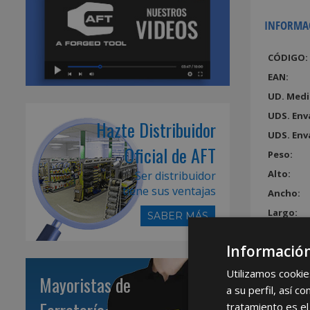
INFORMA
CÓDIGO:
EAN:
UD. Medi
UDS. Env
Hazte Distribuidor
UDS. Env
Oficial de AFT
Peso:
Alto:
Ser distribuidor
tiene sus ventajas
Ancho:
Largo:
SABER MÁS
Volumen
Información
Utilizamos cookie
Mayoristas de
a su perfil, así 
tratamiento es el