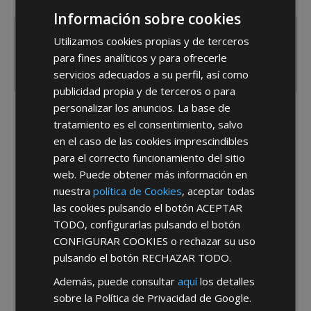
España
Portugal
Otros
Información sobre cookies
Utilizamos cookies propias y de terceros
para fines analíticos y para ofrecerle
servicios adecuados a su perfil, así como
publicidad propia y de terceros o para
personalizar los anuncios. La base de
He leído y acepto la
Política de Privacidad
tratamiento es el consentimiento, salvo
en el caso de las cookies imprescindibles
para el correcto funcionamiento del sitio
web. Puede obtener más información en
nuestra
política de Cookies
, aceptar todas
las cookies pulsando el botón
ACEPTAR
TODO
, configurarlas pulsando el botón
*Abstenerse particulares, sólo venta a tiendas y empresas minoristas y
CONFIGURAR COOKIES
o rechazar su uso
mayoristas.
pulsando el botón
RECHAZAR TODO
.
Además, puede consultar
aquí
los detalles
sobre la Política de Privacidad de Google.