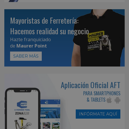
Mayoristas de Ferretería:
Hacemos realidad su negocio
Hazte franquiciado
de
Maurer Point
SABER MÁS
Aplicación Oficial AFT
PARA SMARTPHONES
& TABLETS
INFÓRMATE AQUÍ