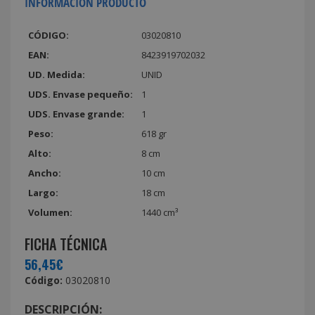
INFORMACIÓN PRODUCTO
CÓDIGO:
03020810
EAN:
8423919702032
UD. Medida:
UNID
UDS. Envase pequeño:
1
UDS. Envase grande:
1
Peso:
618 gr
Alto:
8 cm
Ancho:
10 cm
Largo:
18 cm
Volumen:
1440 cm³
FICHA TÉCNICA
56,45€
Código:
03020810
DESCRIPCIÓN: