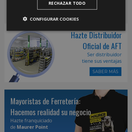
RECHAZAR TODO
CONFIGURAR COOKIES
Hazte Distribuidor
Oficial de AFT
Ser distribuidor
tiene sus ventajas
SABER MÁS
Mayoristas de Ferretería:
Hacemos realidad su negocio
Hazte franquiciado
de
Maurer Point