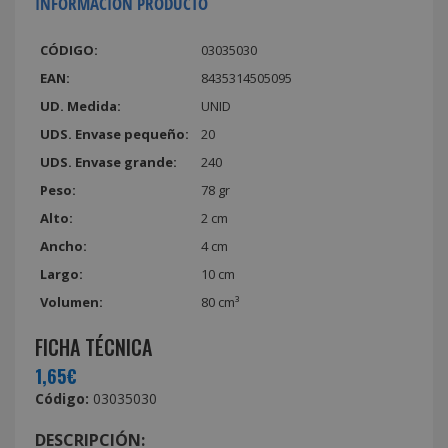
INFORMACIÓN PRODUCTO
CÓDIGO:
03035030
EAN:
8435314505095
UD. Medida:
UNID
UDS. Envase pequeño:
20
UDS. Envase grande:
240
Peso:
78 gr
Alto:
2 cm
Ancho:
4 cm
Largo:
10 cm
Volumen:
80 cm³
FICHA TÉCNICA
1,65€
Código:
03035030
DESCRIPCIÓN: