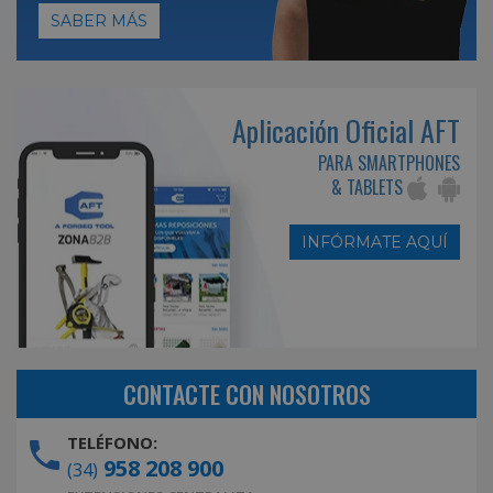
SABER MÁS
Aplicación Oficial AFT
PARA SMARTPHONES
& TABLETS
INFÓRMATE AQUÍ
CONTACTE CON NOSOTROS
TELÉFONO:
958 208 900
(34)