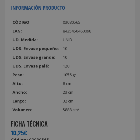
INFORMACIÓN PRODUCTO
CÓDIGO:
03080565
EAN:
8435450460098
UD. Medida:
UNID
UDS. Envase pequeño:
10
UDS. Envase grande:
10
UDS. Envase palé:
120
Peso:
1056 gr
Alto:
8 cm
Ancho:
23 cm
Largo:
32 cm
Volumen:
5888 cm³
FICHA TÉCNICA
10,25€
Código:
03080565