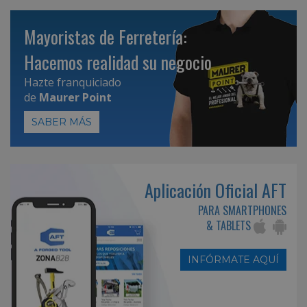
Mayoristas de Ferretería:
Hacemos realidad su negocio
Hazte franquiciado
de
Maurer Point
SABER MÁS
Aplicación Oficial AFT
PARA SMARTPHONES
& TABLETS
INFÓRMATE AQUÍ