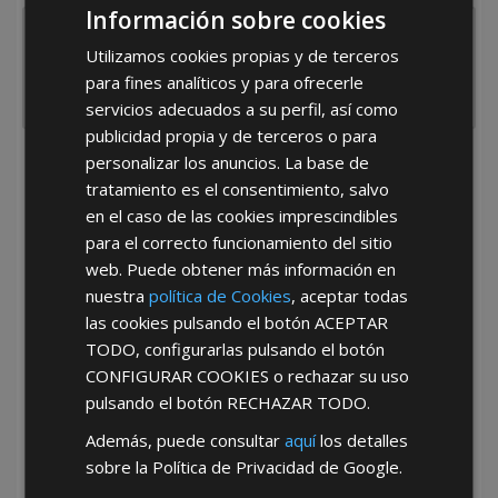
Información sobre cookies
Utilizamos cookies propias y de terceros
para fines analíticos y para ofrecerle
servicios adecuados a su perfil, así como
publicidad propia y de terceros o para
personalizar los anuncios. La base de
He leído y acepto la
Política de Privacidad
tratamiento es el consentimiento, salvo
en el caso de las cookies imprescindibles
para el correcto funcionamiento del sitio
web. Puede obtener más información en
nuestra
política de Cookies
, aceptar todas
las cookies pulsando el botón
ACEPTAR
TODO
, configurarlas pulsando el botón
*Abstenerse particulares, sólo venta a tiendas y empresas minoristas y
CONFIGURAR COOKIES
o rechazar su uso
mayoristas.
pulsando el botón
RECHAZAR TODO
.
Además, puede consultar
aquí
los detalles
sobre la Política de Privacidad de Google.