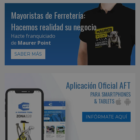
Mayoristas de Ferretería:
Hacemos realidad su negocio
Hazte franquiciado
de
Maurer Point
SABER MÁS
Aplicación Oficial AFT
PARA SMARTPHONES
& TABLETS
INFÓRMATE AQUÍ