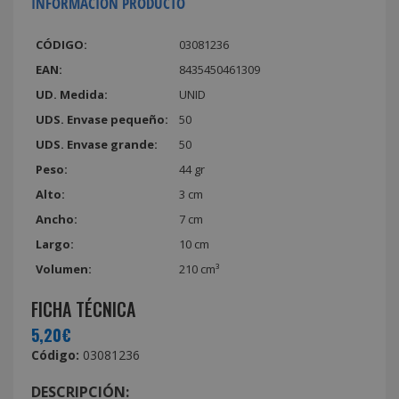
INFORMACIÓN PRODUCTO
CÓDIGO:
03081236
EAN:
8435450461309
UD. Medida:
UNID
UDS. Envase pequeño:
50
UDS. Envase grande:
50
Peso:
44 gr
Alto:
3 cm
Ancho:
7 cm
Largo:
10 cm
Volumen:
210 cm³
FICHA TÉCNICA
5,20€
Código:
03081236
DESCRIPCIÓN: