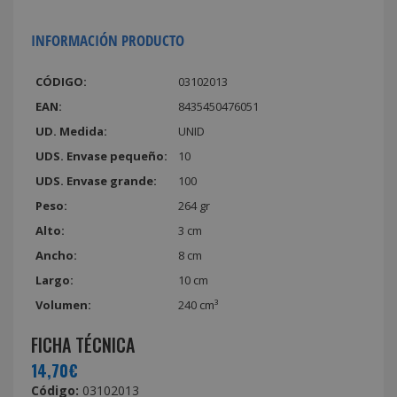
INFORMACIÓN PRODUCTO
CÓDIGO:
03102013
EAN:
8435450476051
UD. Medida:
UNID
UDS. Envase pequeño:
10
UDS. Envase grande:
100
Peso:
264 gr
Alto:
3 cm
Ancho:
8 cm
Largo:
10 cm
Volumen:
240 cm³
FICHA TÉCNICA
14,70€
Código:
03102013