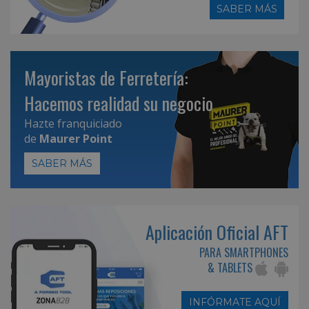
SABER MÁS
Mayoristas de Ferretería:
Hacemos realidad su negocio
Hazte franquiciado
de
Maurer Point
SABER MÁS
Aplicación Oficial AFT
PARA SMARTPHONES
& TABLETS
INFÓRMATE AQUÍ