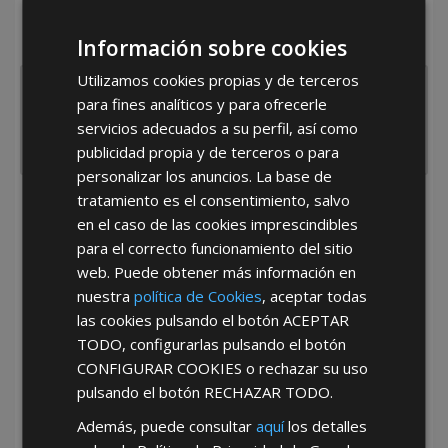
¿De dónde es la empresa?
Información sobre cookies
España
Portugal
Otros
Utilizamos cookies propias y de terceros
para fines analíticos y para ofrecerle
servicios adecuados a su perfil, así como
publicidad propia y de terceros o para
personalizar los anuncios. La base de
tratamiento es el consentimiento, salvo
He leído y acepto la
Política de Privacidad
en el caso de las cookies imprescindibles
para el correcto funcionamiento del sitio
web. Puede obtener más información en
nuestra
política de Cookies
, aceptar todas
las cookies pulsando el botón
ACEPTAR
TODO
, configurarlas pulsando el botón
CONFIGURAR COOKIES
o rechazar su uso
*Abstenerse particulares, sólo venta a tiendas y empresas minoristas y
pulsando el botón
RECHAZAR TODO
.
mayoristas.
Además, puede consultar
aquí
los detalles