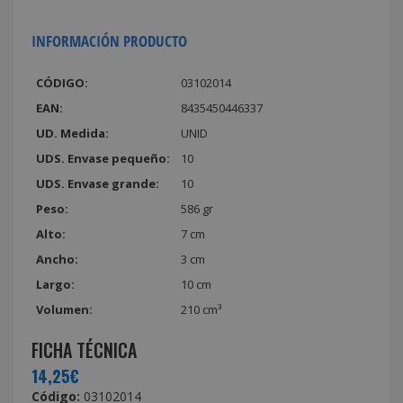
INFORMACIÓN PRODUCTO
CÓDIGO:
03102014
EAN:
8435450446337
UD. Medida:
UNID
UDS. Envase pequeño:
10
UDS. Envase grande:
10
Peso:
586 gr
Alto:
7 cm
Ancho:
3 cm
Largo:
10 cm
Volumen:
210 cm³
FICHA TÉCNICA
14,25€
Código:
03102014