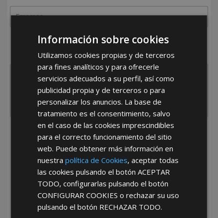
Información sobre cookies
¿De dónde es la empresa?
España
Portugal
Otros
Utilizamos cookies propias y de terceros
para fines analíticos y para ofrecerle
servicios adecuados a su perfil, así como
publicidad propia y de terceros o para
personalizar los anuncios. La base de
tratamiento es el consentimiento, salvo
en el caso de las cookies imprescindibles
He leído y acepto la
Política de Privacidad
para el correcto funcionamiento del sitio
web. Puede obtener más información en
nuestra
política de Cookies
, aceptar todas
las cookies pulsando el botón
ACEPTAR
TODO
, configurarlas pulsando el botón
CONFIGURAR COOKIES
o rechazar su uso
pulsando el botón
RECHAZAR TODO
.
*Abstenerse particulares, sólo venta a tiendas y empresas minoristas y