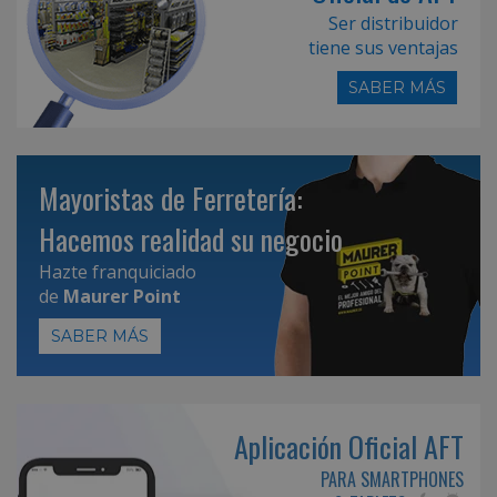
Ser distribuidor
tiene sus ventajas
SABER MÁS
Mayoristas de Ferretería:
Hacemos realidad su negocio
Hazte franquiciado
de
Maurer Point
SABER MÁS
Aplicación Oficial AFT
PARA SMARTPHONES