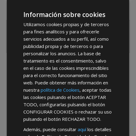
¿De dónde es la empresa?
Información sobre cookies
España
Portugal
Otros
Utilizamos cookies propias y de terceros
para fines analíticos y para ofrecerle
servicios adecuados a su perfil, así como
publicidad propia y de terceros o para
personalizar los anuncios. La base de
tratamiento es el consentimiento, salvo
He leído y acepto la
Política de Privacidad
en el caso de las cookies imprescindibles
para el correcto funcionamiento del sitio
web. Puede obtener más información en
nuestra
política de Cookies
, aceptar todas
las cookies pulsando el botón
ACEPTAR
TODO
, configurarlas pulsando el botón
CONFIGURAR COOKIES
o rechazar su uso
*Abstenerse particulares, sólo venta a tiendas y empresas minoristas y
pulsando el botón
RECHAZAR TODO
.
mayoristas.
Además, puede consultar
aquí
los detalles