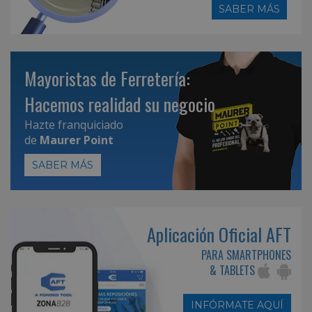
SABER MÁS
Mayoristas de Ferretería:
Hacemos realidad su negocio
Hazte franquiciado
de
Maurer Point
SABER MÁS
Aplicación Oficial AFT
PARA SMARTPHONES
& TABLETS
INFÓRMATE AQUÍ