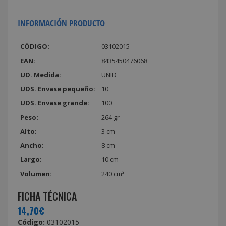
INFORMACIÓN PRODUCTO
CÓDIGO:
03102015
EAN:
8435450476068
UD. Medida:
UNID
UDS. Envase pequeño:
10
UDS. Envase grande:
100
Peso:
264 gr
Alto:
3 cm
Ancho:
8 cm
Largo:
10 cm
Volumen:
240 cm³
FICHA TÉCNICA
14,70€
Código:
03102015