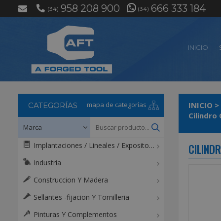
958 208 900
666 333 184
(34)
(34)
INICIO
mapa de categorías
INICIO
>
CATEGORÍAS
Cilindro
Implantaciones / Lineales / Expositores / Mostradores
CILINDR
Industria
Construccion Y Madera
Sellantes -fijacion Y Tornilleria
Pinturas Y Complementos