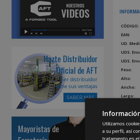
INFORMA
CÓDIGO:
EAN:
UD. Medi
UDS. Env
Hazte Distribuidor
UDS. Env
Oficial de AFT
Peso:
Alto:
Ser distribuidor
tiene sus ventajas
Ancho:
Largo:
SABER MÁS
Volumen
Información
Utilizamos cookie
Mayoristas de
a su perfil, así 
tratamiento es el