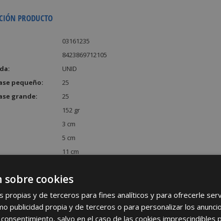
CIÓN PRODUCTO
03161235
8423869712105
da:
UNID
ase pequeño:
25
ase grande:
25
152 gr
3 cm
5 cm
11 cm
:
165 cm³
 sobre cookies
s propias y de terceros para fines analíticos y para ofrecerle se
como publicidad propia y de terceros o para personalizar los anunci
 consentimiento, salvo en el caso de las cookies imprescindibles 