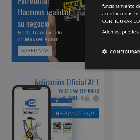
Ferretería:
funcionamiento d
Hacemos realidad
aceptar todas la
su negocio
CONFIGURAR CO
Además, puede c
Hazte franquiciado
de
Maurer Point
SABER MÁS
CONFIGURAR
Aplicación Oficial AFT
PARA SMARTPHONES
& TABLETS
INFÓRMATE AQUÍ