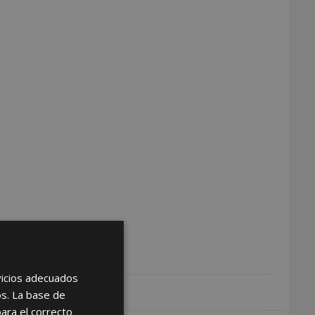
rvicios adecuados
os. La base de
para el correcto