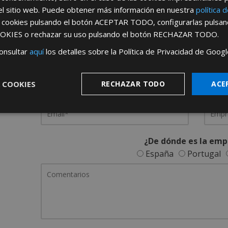
el sitio web. Puede obtener más información en nuestra
política 
REGÍSTRATE PARA HACERTE 
s cookies pulsando el botón
ACEPTAR TODO
, configurarlas pulsa
OKIES
o rechazar su uso pulsando el botón
RECHAZAR TODO
.
Desde
aquí
podrá ver todas las ventaj
onsultar
aquí
los detalles sobre la Política de Privacidad de Googl
Rellene este formulario y nos pondremos en contacto c
 COOKIES
RECHAZAR TODO
ACE
¿De dónde es la emp
España
Portugal