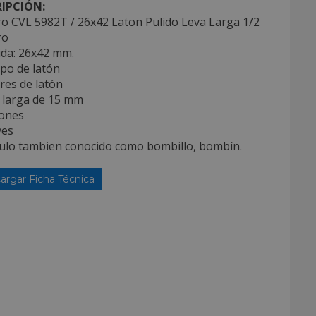
IPCIÓN:
ro CVL 5982T / 26x42 Laton Pulido Leva Larga 1/2
ro
ida: 26x42 mm.
po de latón
res de latón
a larga de 15 mm
tones
ves
iculo tambien conocido como bombillo, bombín.
argar Ficha Técnica