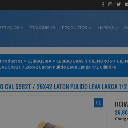
SERVICIOS
FRANQUICIAS
PRODUCTOS
MARCAS
C
Productos
>
CERRAJERIA
>
CERRADURAS Y CILINDROS
>
CILI
 CVL 5982T / 26x42 Laton Pulido Leva Larga 1/2 Cilindro
O CVL 5982T / 26X42 LATON PULIDO LEVA LARGA 1/2
FICHA
26,8
Código