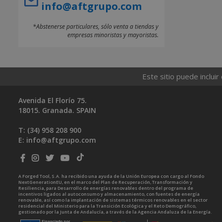
info@aftgrupo.com
*Abstenerse particulares, sólo venta a tiendas y
empresas minoristas y mayoristas.
Este sitio puede incluir
Avenida El Florío 75.
18015. Granada. SPAIN
T: (34)
958 208 900
E:
info@aftgrupo.com
A Forged Tool, S.A. ha recibido una ayuda de la Unión Europea con cargo al Fondo
NextGenerationEU, en el marco del Plan de Recuperación, Transformación y
Resiliencia, para Desarrollo de energías renovables dentro del programa de
incentivos ligados al autoconsumo y almacenamiento, con fuentes de energía
renovable, así como la implantación de sistemas térmicos renovables en el sector
residencial del Ministerio para la Transición Ecológica y el Reto Demográfico,
gestionado por la Junta de Andalucía, a través de la Agencia Andaluza de la Energía.