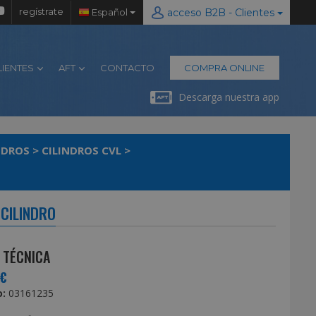
regístrate
Español
acceso B2B - Clientes
LIENTES
AFT
CONTACTO
COMPRA ONLINE
Descarga nuestra app
NDROS
>
CILINDROS CVL
>
 CILINDRO
 TÉCNICA
0€
:
03161235