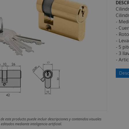
DESCR
Cilind
Cilind
- Med
- Cuer
- Roto
- Lev
- 5 pi
- 3 lla
- Art
Desc
 de este producto puede incluir descripciones y contenidos visuales
editados mediante inteligencia artificial.