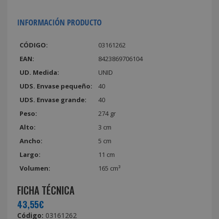
INFORMACIÓN PRODUCTO
CÓDIGO:
03161262
EAN:
8423869706104
UD. Medida:
UNID
UDS. Envase pequeño:
40
UDS. Envase grande:
40
Peso:
274 gr
Alto:
3 cm
Ancho:
5 cm
Largo:
11 cm
Volumen:
165 cm³
FICHA TÉCNICA
43,55€
Código:
03161262