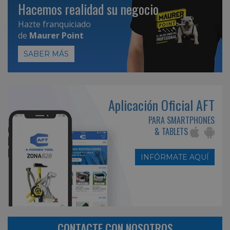
Hacemos realidad su negocio
Hazte franquiciado
de
Maurer Point
SABER MÁS
Aplicación Oficial AFT
PARA SMARTPHONES
& TABLETS
INFÓRMATE AQUÍ
CONTACTE CON NOSOTROS