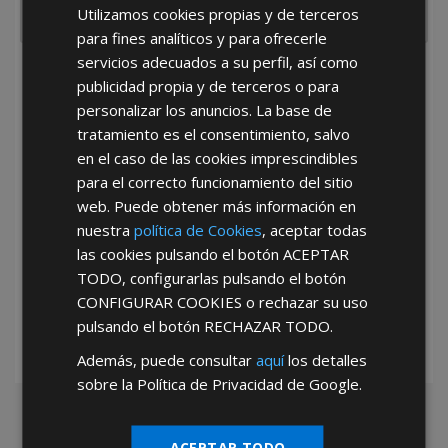
Utilizamos cookies propias y de terceros
para fines analíticos y para ofrecerle
servicios adecuados a su perfil, así como
He leído y acepto la
Política de Privacidad
publicidad propia y de terceros o para
personalizar los anuncios. La base de
tratamiento es el consentimiento, salvo
en el caso de las cookies imprescindibles
para el correcto funcionamiento del sitio
web. Puede obtener más información en
nuestra
política de Cookies
, aceptar todas
*Abstenerse particulares, sólo venta a tiendas y empresas minoristas y
las cookies pulsando el botón
ACEPTAR
mayoristas.
TODO
, configurarlas pulsando el botón
CONFIGURAR COOKIES
o rechazar su uso
pulsando el botón
RECHAZAR TODO
.
Además, puede consultar
aquí
los detalles
sobre la Política de Privacidad de Google.
ACEPTAR TODO