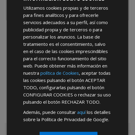
Utilizamos cookies propias y de terceros
para fines analíticos y para ofrecerle
servicios adecuados a su perfil, así como
publicidad propia y de terceros o para
He leído y acepto la
Política de Privacidad
personalizar los anuncios. La base de
tratamiento es el consentimiento, salvo
en el caso de las cookies imprescindibles
para el correcto funcionamiento del sitio
web. Puede obtener más información en
nuestra
política de Cookies
, aceptar todas
las cookies pulsando el botón
ACEPTAR
*Abstenerse particulares, sólo venta a tiendas y empresas minoristas y
TODO
, configurarlas pulsando el botón
mayoristas.
CONFIGURAR COOKIES
o rechazar su uso
pulsando el botón
RECHAZAR TODO
.
Además, puede consultar
aquí
los detalles
sobre la Política de Privacidad de Google.