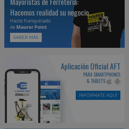
Mayoristas de Ferretería:
Hacemos realidad su negocio
Hazte franquiciado
de
Maurer Point
SABER MÁS
Aplicación Oficial AFT
PARA SMARTPHONES
& TABLETS
INFÓRMATE AQUÍ