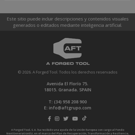
Este sitio puede incluir descripciones y contenidos visuales
generados o editados mediante inteligencia artificial.
© 2026. A Forged Tool. Todos los derechos reservados
Avenida El Florío 75.
18015. Granada. SPAIN
T: (34)
958 208 900
E:
info@aftgrupo.com
A Forged Tool, S.A. ha recibido una ayuda de la Unión Europea con cargo al Fondo
NextGenerationEU, en el marco del Plan de Recuperación, Transformación y Resiliencia,