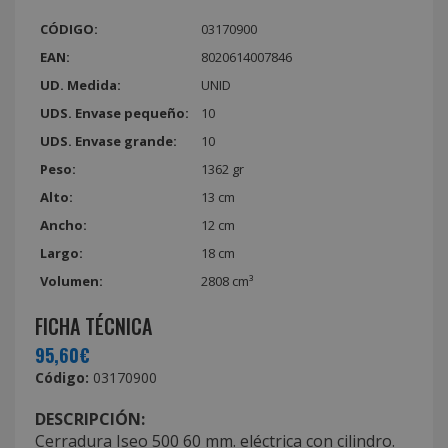
CÓDIGO:
03170900
EAN:
8020614007846
UD. Medida:
UNID
UDS. Envase pequeño:
10
UDS. Envase grande:
10
Peso:
1362 gr
Alto:
13 cm
Ancho:
12 cm
Largo:
18 cm
Volumen:
2808 cm³
FICHA TÉCNICA
95,60€
Código:
03170900
DESCRIPCIÓN:
Cerradura Iseo 500 60 mm. eléctrica con cilindro.