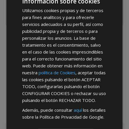
Información sobre cookies
Utilizamos cookies propias y de terceros
para fines analíticos y para ofrecerle
servicios adecuados a su perfil, así como
publicidad propia y de terceros o para
He leído y acepto la
Política de Privacidad
personalizar los anuncios. La base de
tratamiento es el consentimiento, salvo
en el caso de las cookies imprescindibles
para el correcto funcionamiento del sitio
web. Puede obtener más información en
nuestra
política de Cookies
, aceptar todas
las cookies pulsando el botón
ACEPTAR
*Abstenerse particulares, sólo venta a tiendas y empresas minoristas y
TODO
, configurarlas pulsando el botón
mayoristas.
CONFIGURAR COOKIES
o rechazar su uso
pulsando el botón
RECHAZAR TODO
.
Además, puede consultar
aquí
los detalles
sobre la Política de Privacidad de Google.