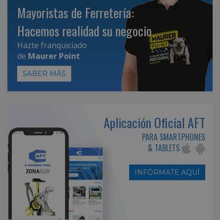
Mayoristas de Ferretería:
Hacemos realidad su negocio
Hazte franquiciado
de
Maurer Point
SABER MÁS
Aplicación Oficial AFT
PARA SMARTPHONES
& TABLETS
INFÓRMATE AQUÍ