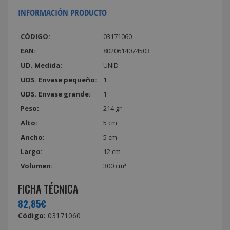
INFORMACIÓN PRODUCTO
CÓDIGO:
03171060
EAN:
8020614074503
UD. Medida:
UNID
UDS. Envase pequeño:
1
UDS. Envase grande:
1
Peso:
214 gr
Alto:
5 cm
Ancho:
5 cm
Largo:
12 cm
Volumen:
300 cm³
FICHA TÉCNICA
82,85€
Código:
03171060