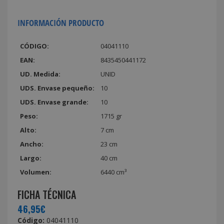
INFORMACIÓN PRODUCTO
CÓDIGO:
04041110
EAN:
8435450441172
UD. Medida:
UNID
UDS. Envase pequeño:
10
UDS. Envase grande:
10
Peso:
1715 gr
Alto:
7 cm
Ancho:
23 cm
Largo:
40 cm
Volumen:
6440 cm³
FICHA TÉCNICA
46,95€
Código:
04041110