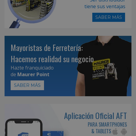
tiene sus ventajas
SABER MÁS
Mayoristas de Ferretería:
Hacemos realidad su negocio
Hazte franquiciado
de
Maurer Point
SABER MÁS
Aplicación Oficial AFT
PARA SMARTPHONES
& TABLETS