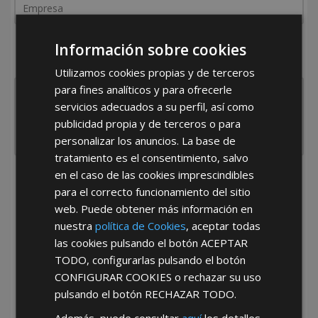
¿De dónde es la empresa?
Información sobre cookies
España
Portugal
Otros
Utilizamos cookies propias y de terceros
para fines analíticos y para ofrecerle
servicios adecuados a su perfil, así como
publicidad propia y de terceros o para
personalizar los anuncios. La base de
tratamiento es el consentimiento, salvo
en el caso de las cookies imprescindibles
He leído y acepto la
Política de Privacidad
para el correcto funcionamiento del sitio
web. Puede obtener más información en
nuestra
política de Cookies
, aceptar todas
las cookies pulsando el botón
ACEPTAR
TODO
, configurarlas pulsando el botón
CONFIGURAR COOKIES
o rechazar su uso
pulsando el botón
RECHAZAR TODO
.
*Abstenerse particulares, sólo venta a tiendas y empresas minoristas y
mayoristas.
Además, puede consultar
aquí
los detalles