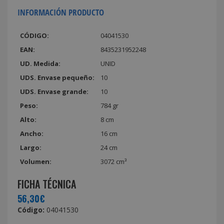
INFORMACIÓN PRODUCTO
CÓDIGO:
04041530
EAN:
8435231952248
UD. Medida:
UNID
UDS. Envase pequeño:
10
UDS. Envase grande:
10
Peso:
784 gr
Alto:
8 cm
Ancho:
16 cm
Largo:
24 cm
Volumen:
3072 cm³
FICHA TÉCNICA
56,30€
Código:
04041530