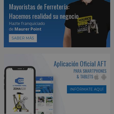
Mayoristas de Ferretería:
Hacemos realidad su negocio
Hazte franquiciado
de
Maurer Point
SABER MÁS
Aplicación Oficial AFT
PARA SMARTPHONES
& TABLETS
INFÓRMATE AQUÍ