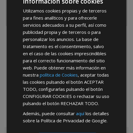
Información sobre cookies
Utilizamos cookies propias y de terceros
para fines analíticos y para ofrecerle
servicios adecuados a su perfil, así como
publicidad propia y de terceros o para
He leído y acepto la
Política de Privacidad
personalizar los anuncios. La base de
tratamiento es el consentimiento, salvo
en el caso de las cookies imprescindibles
para el correcto funcionamiento del sitio
web. Puede obtener más información en
nuestra
política de Cookies
, aceptar todas
las cookies pulsando el botón
ACEPTAR
*Abstenerse particulares, sólo venta a tiendas y empresas minoristas y
TODO
, configurarlas pulsando el botón
mayoristas.
CONFIGURAR COOKIES
o rechazar su uso
pulsando el botón
RECHAZAR TODO
.
Además, puede consultar
aquí
los detalles
sobre la Política de Privacidad de Google.