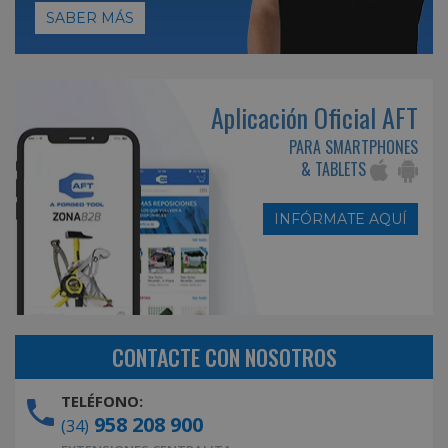
SABER MÁS
Aplicación Oficial AFT
PARA SMARTPHONES
& TABLETS
INFÓRMATE AQUÍ
CONTACTE CON NOSOTROS
TELÉFONO:
958 208 900
(34)