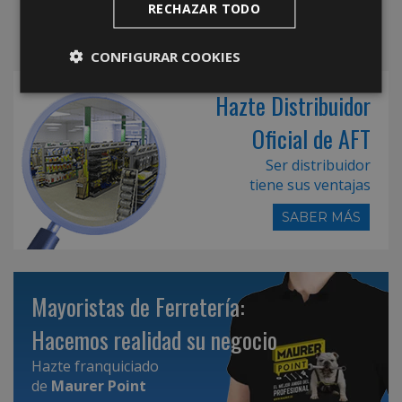
RECHAZAR TODO
CONFIGURAR COOKIES
Hazte Distribuidor
Oficial de AFT
Ser distribuidor
tiene sus ventajas
SABER MÁS
Mayoristas de Ferretería:
Hacemos realidad su negocio
Hazte franquiciado
de
Maurer Point