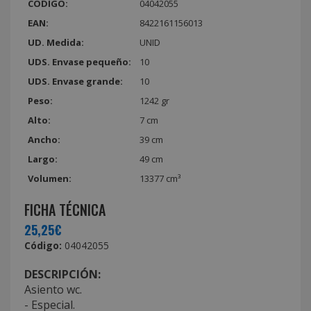
CÓDIGO:
04042055
EAN:
8422161156013
UD. Medida:
UNID
UDS. Envase pequeño:
10
UDS. Envase grande:
10
Peso:
1242 gr
Alto:
7 cm
Ancho:
39 cm
Largo:
49 cm
Volumen:
13377 cm³
FICHA TÉCNICA
25,25€
Código:
04042055
DESCRIPCIÓN:
Asiento wc.
- Especial.