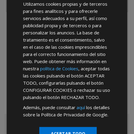
Utilizamos cookies propias y de terceros
para fines analíticos y para ofrecerle
servicios adecuados a su perfil, así como
He leído y acepto la
Política de Privacidad
publicidad propia y de terceros o para
personalizar los anuncios. La base de
tratamiento es el consentimiento, salvo
en el caso de las cookies imprescindibles
para el correcto funcionamiento del sitio
web. Puede obtener más información en
nuestra
política de Cookies
, aceptar todas
*Abstenerse particulares, sólo venta a tiendas y empresas minoristas y
las cookies pulsando el botón
ACEPTAR
mayoristas.
TODO
, configurarlas pulsando el botón
CONFIGURAR COOKIES
o rechazar su uso
pulsando el botón
RECHAZAR TODO
.
Además, puede consultar
aquí
los detalles
sobre la Política de Privacidad de Google.
ACEPTAR TODO