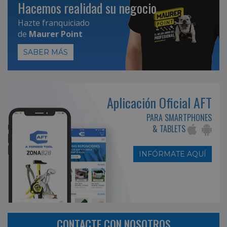
Hacemos realidad su negocio
Hazte franquiciado
de
Maurer Point
SABER MÁS
Aplicación Oficial AFT
PARA SMARTPHONES
& TABLETS
INFÓRMATE AQUÍ
CONTACTE CON NOSOTROS