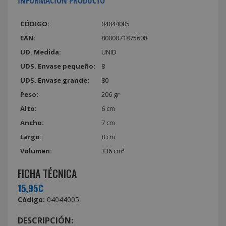
INFORMACIÓN PRODUCTO
CÓDIGO:
04044005
EAN:
8000071875608
UD. Medida:
UNID
UDS. Envase pequeño:
8
UDS. Envase grande:
80
Peso:
206 gr
Alto:
6 cm
Ancho:
7 cm
Largo:
8 cm
Volumen:
336 cm³
FICHA TÉCNICA
15,95€
Código:
04044005
DESCRIPCIÓN: