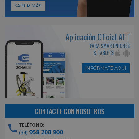
SABER MÁS
Aplicación Oficial AFT
PARA SMARTPHONES
& TABLETS
INFÓRMATE AQUÍ
CONTACTE CON NOSOTROS
TELÉFONO:
958 208 900
(34)