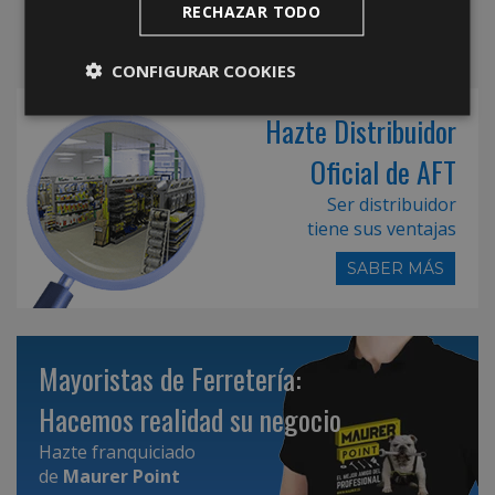
RECHAZAR TODO
CONFIGURAR COOKIES
Hazte Distribuidor
Oficial de AFT
Ser distribuidor
tiene sus ventajas
SABER MÁS
Mayoristas de Ferretería:
Hacemos realidad su negocio
Hazte franquiciado
de
Maurer Point