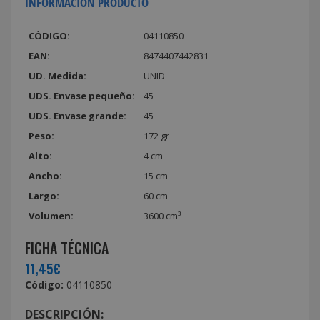
INFORMACIÓN PRODUCTO
CÓDIGO:
04110850
EAN:
8474407442831
UD. Medida:
UNID
UDS. Envase pequeño:
45
UDS. Envase grande:
45
Peso:
172 gr
Alto:
4 cm
Ancho:
15 cm
Largo:
60 cm
Volumen:
3600 cm³
FICHA TÉCNICA
11,45€
Código:
04110850
DESCRIPCIÓN: