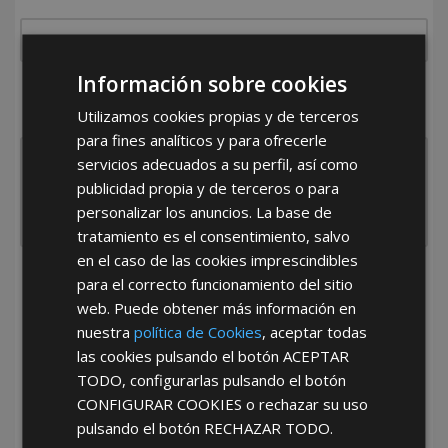
Información sobre cookies
¿De dónde es la empresa?
Utilizamos cookies propias y de terceros
España
Portugal
Otros
para fines analíticos y para ofrecerle
servicios adecuados a su perfil, así como
publicidad propia y de terceros o para
personalizar los anuncios. La base de
tratamiento es el consentimiento, salvo
en el caso de las cookies imprescindibles
para el correcto funcionamiento del sitio
He leído y acepto la
Política de Privacidad
web. Puede obtener más información en
nuestra
política de Cookies
, aceptar todas
las cookies pulsando el botón
ACEPTAR
TODO
, configurarlas pulsando el botón
CONFIGURAR COOKIES
o rechazar su uso
pulsando el botón
RECHAZAR TODO
.