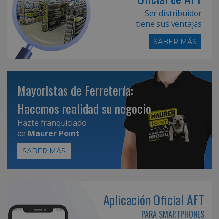
Ser distribuidor
tiene sus ventajas
SABER MÁS
Mayoristas de Ferretería:
Hacemos realidad su negocio
Hazte franquiciado
de
Maurer Point
SABER MÁS
Aplicación Oficial AFT
PARA SMARTPHONES