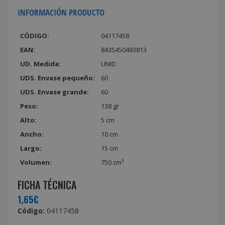
INFORMACIÓN PRODUCTO
CÓDIGO:
04117458
EAN:
8435450483813
UD. Medida:
UNID
UDS. Envase pequeño:
60
UDS. Envase grande:
60
Peso:
138 gr
Alto:
5 cm
Ancho:
10 cm
Largo:
15 cm
Volumen:
750 cm³
FICHA TÉCNICA
1,65€
Código:
04117458