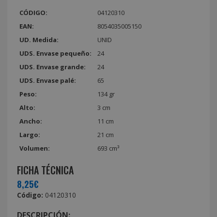
CÓDIGO:
04120310
EAN:
8054035005150
UD. Medida:
UNID
UDS. Envase pequeño:
24
UDS. Envase grande:
24
UDS. Envase palé:
65
Peso:
134 gr
Alto:
3 cm
Ancho:
11 cm
Largo:
21 cm
Volumen:
693 cm³
FICHA TÉCNICA
8,25€
Código:
04120310
DESCRIPCIÓN: