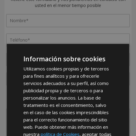
usted en el menor tiempo posible
Información sobre cookies
Utilizamos cookies propias y de terceros
para fines analíticos y para ofrecerle
servicios adecuados a su perfil, así como
publicidad propia y de terceros o para
¿De dónde es la empresa?
personalizar los anuncios. La base de
España
Portugal
Otros
tratamiento es el consentimiento, salvo
en el caso de las cookies imprescindibles
para el correcto funcionamiento del sitio
web. Puede obtener más información en
nuestra
política de Cookies
, aceptar todas