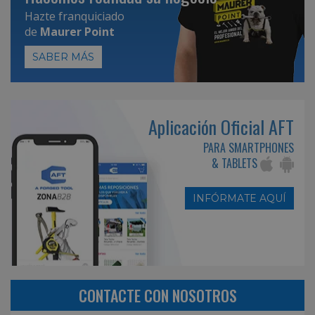
Hazte franquiciado
de
Maurer Point
SABER MÁS
Aplicación Oficial AFT
PARA SMARTPHONES
& TABLETS
INFÓRMATE AQUÍ
CONTACTE CON NOSOTROS