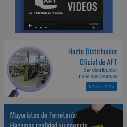
Hazte Distribuidor
Oficial de AFT
Ser distribuidor
tiene sus ventajas
SABER MÁS
Mayoristas de Ferretería:
Hacemos realidad su negocio