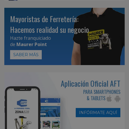
Mayoristas de Ferretería:
Hacemos realidad su negocio
Hazte franquiciado
de
Maurer Point
SABER MÁS
Aplicación Oficial AFT
PARA SMARTPHONES
& TABLETS
INFÓRMATE AQUÍ