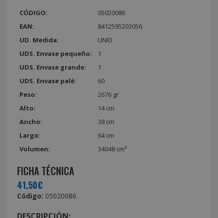
CÓDIGO:
05020086
EAN:
8412595203056
UD. Medida:
UNID
UDS. Envase pequeño:
1
UDS. Envase grande:
1
UDS. Envase palé:
60
Peso:
2676 gr
Alto:
14 cm
Ancho:
38 cm
Largo:
64 cm
Volumen:
34048 cm³
FICHA TÉCNICA
41,50€
Código:
05020086
DESCRIPCIÓN: