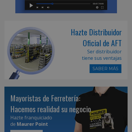
Hazte Distribuidor
Oficial de AFT
Ser distribuidor
tiene sus ventajas
SABER MÁS
Mayoristas de Ferretería:
Hacemos realidad su negocio
Hazte franquiciado
de
Maurer Point