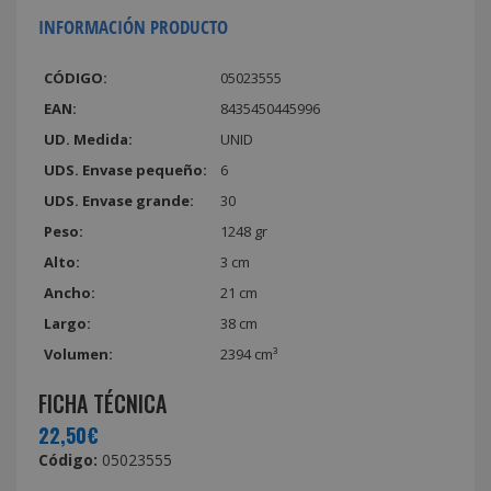
INFORMACIÓN PRODUCTO
CÓDIGO:
05023555
EAN:
8435450445996
UD. Medida:
UNID
UDS. Envase pequeño:
6
UDS. Envase grande:
30
Peso:
1248 gr
Alto:
3 cm
Ancho:
21 cm
Largo:
38 cm
Volumen:
2394 cm³
FICHA TÉCNICA
22,50€
Código:
05023555