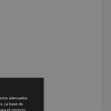
rvicios adecuados
os. La base de
para el correcto