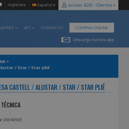
regístrate
Español
acceso B2B - Clientes
LIENTES
AFT
CONTACTO
COMPRA ONLINE
Descarga nuestra app
AR
>
ustar / Star / Star plié
SA CASTELL / ALUSTAR / STAR / STAR PLIÉ
 TÉCNICA
:
05040505