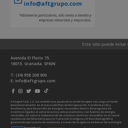
info@aftgrupo.com
*Abstenerse particulares, sólo venta a tiendas y
empresas minoristas y mayoristas.
Este sitio puede incluir
Avenida El Florío 75.
18015. Granada. SPAIN
T: (34)
958 208 900
E:
info@aftgrupo.com
A Forged Tool, S.A. ha recibido una ayuda de la Unión Europea con cargo al Fondo
NextGenerationEU, en el marco del Plan de Recuperación, Transformación y
Resiliencia, para Desarrollo de energías renovables dentro del programa de
incentivos ligados al autoconsumo y almacenamiento, con fuentes de energía
renovable, así como la implantación de sistemas térmicos renovables en el sector
residencial del Ministerio para la Transición Ecológica y el Reto Demográfico,
gestionado por la Junta de Andalucía, a través de la Agencia Andaluza de la Energía.