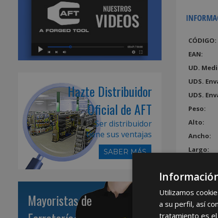
INFORMA
CÓDIGO:
EAN:
UD. Medi
UDS. Env
Hazte Distribuidor
UDS. Env
Oficial de AFT
Peso:
Alto:
Ser distribuidor
tiene sus ventajas
Ancho:
Largo:
SABER MÁS
Volumen
Información
Utilizamos cookie
Mayoristas de
a su perfil, así 
tratamiento es el