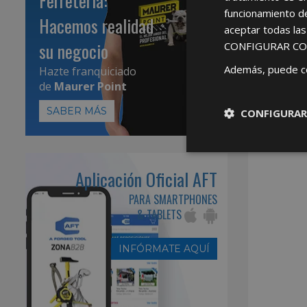
Ferretería:
funcionamiento d
Hacemos realidad
aceptar todas la
su negocio
CONFIGURAR CO
Además, puede c
Hazte franquiciado
de
Maurer Point
SABER MÁS
CONFIGURAR
Aplicación Oficial AFT
PARA SMARTPHONES
& TABLETS
INFÓRMATE AQUÍ