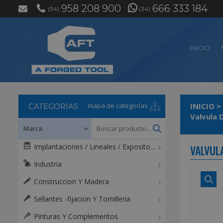
958 208 900
666 333 184
(34)
(34)
INICIO
mapa de categorías
INICIO
>
CATEGORÍAS
Valvula 
Implantaciones / Lineales / Expositores / Mostradores
VALVUL
Industria
Construccion Y Madera
Sellantes -fijacion Y Tornilleria
Pinturas Y Complementos