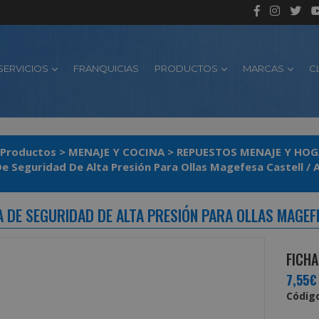
SERVICIOS
FRANQUICIAS
PRODUCTOS
MARCAS
C
Productos
>
MENAJE Y COCINA
>
REPUESTOS MENAJE Y HOG
De Seguridad De Alta Presión Para Ollas Magefesa Castell / Al
A DE SEGURIDAD DE ALTA PRESIÓN PARA OLLAS MAGEFE
FICHA
7,55€
Código