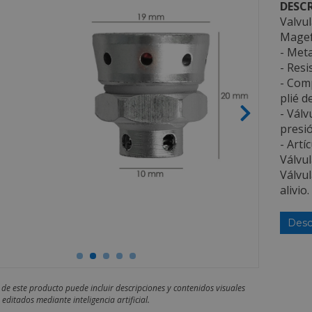
DESCR
Valvul
Mage
- Meta
- Resi
- Comp
plié 
- Válv
presió
- Artí
Válvul
Válvul
alivio.
Desc
 de este producto puede incluir descripciones y contenidos visuales
editados mediante inteligencia artificial.