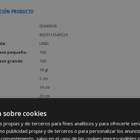
CIÓN PRODUCTO
05040505
8429113545529
da:
UNID
ase pequeño:
100
ase grande:
100
18 gr
2 cm
14 cm
20 cm
:
560 cm³
 sobre cookies
s propias y de terceros para fines analíticos y para ofrecerle se
como publicidad propia y de terceros o para personalizar los anunci
 consentimiento, salvo en el caso de las cookies imprescindibles 