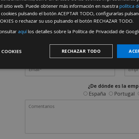
el sitio web. Puede obtener más información en nuestra
política 
REGÍSTRATE PARA HACERTE 
s cookies pulsando el botón
ACEPTAR TODO
, configurarlas pulsa
OKIES
o rechazar su uso pulsando el botón
RECHAZAR TODO
.
Desde
aquí
podrá ver todas las ventaj
onsultar
aquí
los detalles sobre la Política de Privacidad de Googl
Rellene este formulario y nos pondremos en contacto c
 COOKIES
RECHAZAR TODO
ACE
¿De dónde es la emp
España
Portugal