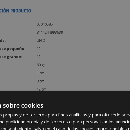
CIÓN PRODUCTO
05040585
8414244993639
da:
UNID
ase pequeño:
12
ase grande:
12
80 gr
3 cm
8 cm
12 cm
:
288 cm³
 sobre cookies
s propias y de terceros para fines analíticos y para ofrecerle se
como publicidad propia y de terceros o para personalizar los anunci
 consentimiento, salvo en el caso de las cookies imprescindibles 