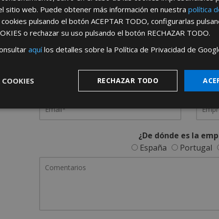
el sitio web. Puede obtener más información en nuestra
política 
REGÍSTRATE PARA HACERTE 
s cookies pulsando el botón
ACEPTAR TODO
, configurarlas pulsa
OKIES
o rechazar su uso pulsando el botón
RECHAZAR TODO
.
Desde
aquí
podrá ver todas las ventaj
onsultar
aquí
los detalles sobre la Política de Privacidad de Googl
Rellene este formulario y nos pondremos en contacto c
 COOKIES
RECHAZAR TODO
ACE
¿De dónde es la emp
España
Portugal