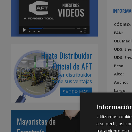
INFORMA
CÓDIGO:
EAN:
UD. Medi
UDS. Env
Hazte Distribuidor
UDS. Env
Oficial de AFT
Peso:
Alto:
Ser distribuidor
tiene sus ventajas
Ancho:
Largo:
SABER MÁS
Volumen
Información
Utilizamos cookie
Mayoristas de
a su perfil, así 
tratamiento es el