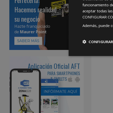
Ferretería:
funcionamiento d
Hacemos realidad
aceptar todas la
su negocio
CONFIGURAR CO
Además, puede c
Hazte franquiciado
de
Maurer Point
SABER MÁS
CONFIGURAR
Aplicación Oficial AFT
PARA SMARTPHONES
& TABLETS
INFÓRMATE AQUÍ