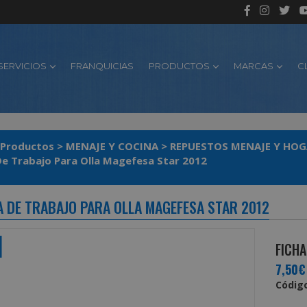
SERVICIOS
FRANQUICIAS
PRODUCTOS
MARCAS
C
Productos
>
MENAJE Y COCINA
>
REPUESTOS MENAJE Y HOG
De Trabajo Para Olla Magefesa Star 2012
A DE TRABAJO PARA OLLA MAGEFESA STAR 2012
FICHA
7,50€
Código