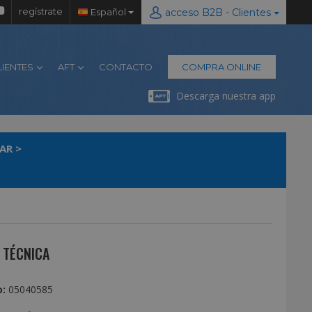
regístrate
Español
acceso B2B - Clientes
LIENTES
AFT
CONTACTO
COMPRA ONLINE
Descarga nuestra app
AR
>
 TÉCNICA
:
05040585