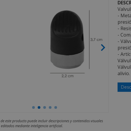
DESCR
Valvu
- Meta
presió
- Resi
- Comp
- Válv
presió
- Artí
Válvul
Válvul
alivio.
Desc
 de este producto puede incluir descripciones y contenidos visuales
editados mediante inteligencia artificial.