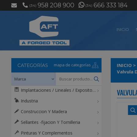
958 208 900
666 333 184
(34)
(34)
INICIO
mapa de categorías
INICIO
>
CATEGORÍAS
Valvula 
Implantaciones / Lineales / Expositores / Mostradores
VALVUL
Industria
Construccion Y Madera
Sellantes -fijacion Y Tornilleria
Pinturas Y Complementos