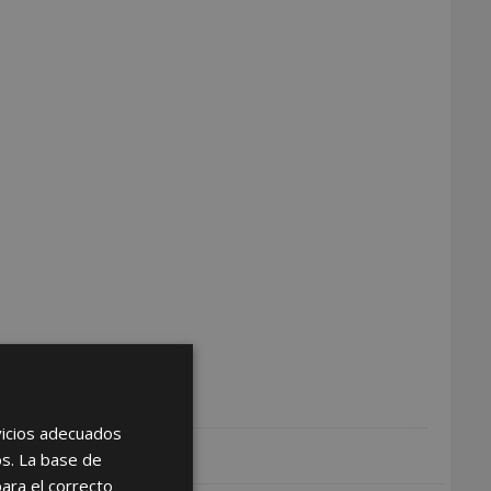
rvicios adecuados
os. La base de
para el correcto