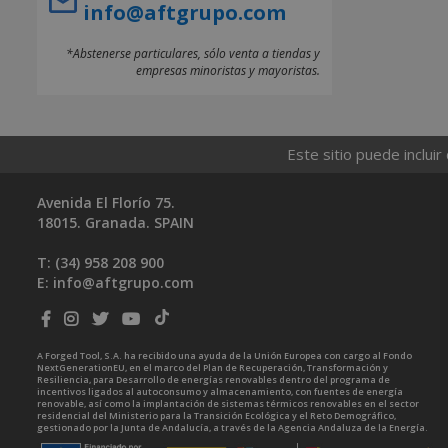
info@aftgrupo.com
*Abstenerse particulares, sólo venta a tiendas y
empresas minoristas y mayoristas.
Este sitio puede incluir
Avenida El Florío 75.
18015. Granada. SPAIN
T: (34)
958 208 900
E:
info@aftgrupo.com
A Forged Tool, S.A. ha recibido una ayuda de la Unión Europea con cargo al Fondo
NextGenerationEU, en el marco del Plan de Recuperación, Transformación y
Resiliencia, para Desarrollo de energías renovables dentro del programa de
incentivos ligados al autoconsumo y almacenamiento, con fuentes de energía
renovable, así como la implantación de sistemas térmicos renovables en el sector
residencial del Ministerio para la Transición Ecológica y el Reto Demográfico,
gestionado por la Junta de Andalucía, a través de la Agencia Andaluza de la Energía.