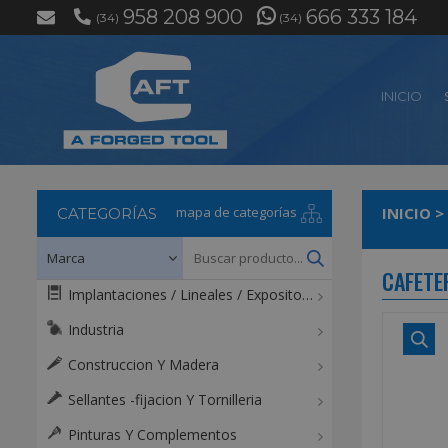
958 208 900
666 333 184
(34)
(34)
INICIO
mapa de categorías
INICIO
>
CATEGORÍAS
CAFETER
Implantaciones / Lineales / Expositores / Mostradores
Industria
Construccion Y Madera
Sellantes -fijacion Y Tornilleria
Pinturas Y Complementos