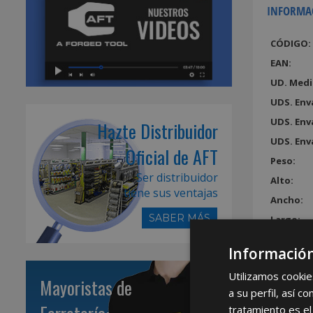
INFORMA
CÓDIGO:
EAN:
UD. Medi
UDS. Env
UDS. Env
Hazte Distribuidor
UDS. Env
Oficial de AFT
Peso:
Ser distribuidor
Alto:
tiene sus ventajas
Ancho:
SABER MÁS
Largo:
Volumen
Información
Utilizamos cookie
Mayoristas de
a su perfil, así 
tratamiento es el