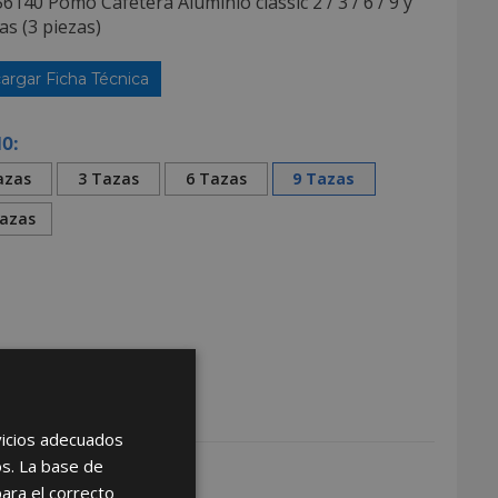
6140 Pomo Cafetera Aluminio classic 2 / 3 / 6 / 9 y
as (3 piezas)
argar Ficha Técnica
O:
azas
3 Tazas
6 Tazas
9 Tazas
azas
rvicios adecuados
os. La base de
para el correcto