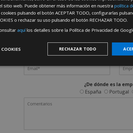
el sitio web. Puede obtener más información en nuestra
política 
REGÍSTRATE PARA HACERTE 
s cookies pulsando el botón
ACEPTAR TODO
, configurarlas pulsa
OKIES
o rechazar su uso pulsando el botón
RECHAZAR TODO
.
Desde
aquí
podrá ver todas las ventaj
onsultar
aquí
los detalles sobre la Política de Privacidad de Googl
Rellene este formulario y nos pondremos en contacto c
 COOKIES
RECHAZAR TODO
ACE
¿De dónde es la emp
España
Portugal