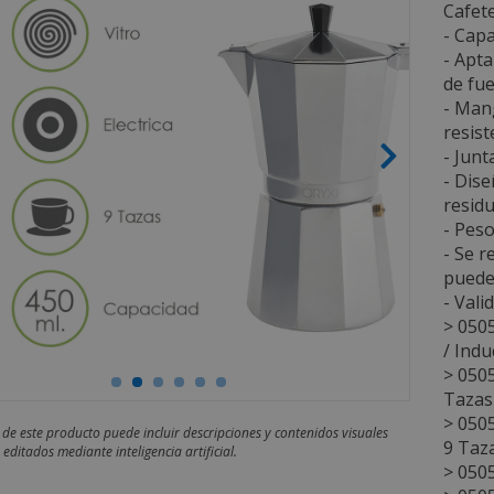
Cafete
- Capa
- Apta
de fue
- Man
resist
- Junt
- Dise
residu
- Pes
- Se r
puede 
- Vali
> 0505
/ Indu
> 0505
Tazas
> 050
 de este producto puede incluir descripciones y contenidos visuales
9 Taz
editados mediante inteligencia artificial.
> 050