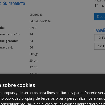
> 0505
CIÓN PRODUCTO
12 taz
05056013
Desc
8435450423116
da:
UNID
TAMAÑ
ase pequeño:
24
2 T
ase grande:
24
12 T
ase palé:
96
686 gr
25 cm
12 cm
17 cm
:
5100 cm³
 sobre cookies
s propias y de terceros para fines analíticos y para ofrecerle se
como publicidad propia y de terceros o para personalizar los anunci
 consentimiento, salvo en el caso de las cookies imprescindibles 