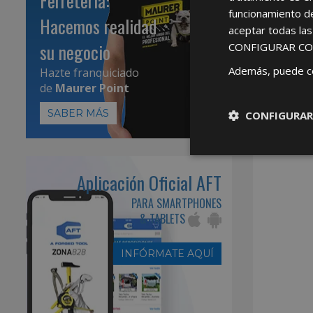
Ferretería:
funcionamiento d
Hacemos realidad
aceptar todas la
su negocio
CONFIGURAR CO
Además, puede c
Hazte franquiciado
de
Maurer Point
SABER MÁS
CONFIGURAR
Aplicación Oficial AFT
PARA SMARTPHONES
& TABLETS
INFÓRMATE AQUÍ