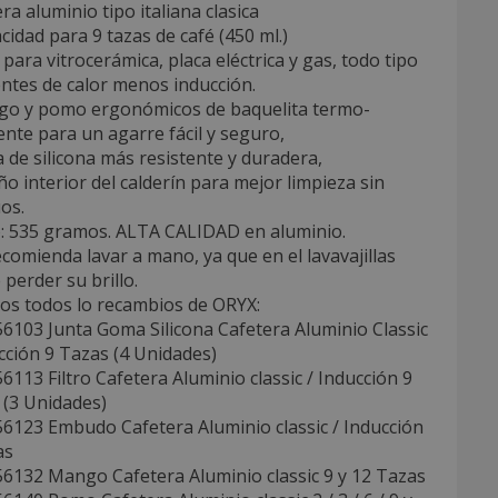
ra aluminio tipo italiana clasica
cidad para 9 tazas de café (450 ml.)
 para vitrocerámica, placa eléctrica y gas, todo tipo
ntes de calor menos inducción.
go y pomo ergonómicos de baquelita termo-
ente para un agarre fácil y seguro,
a de silicona más resistente y duradera,
ño interior del calderín para mejor limpieza sin
os.
o: 535 gramos. ALTA CALIDAD en aluminio.
ecomienda lavar a mano, ya que en el lavavajillas
perder su brillo.
dos todos lo recambios de ORYX:
6103 Junta Goma Silicona Cafetera Aluminio Classic
cción 9 Tazas (4 Unidades)
6113 Filtro Cafetera Aluminio classic / Inducción 9
 (3 Unidades)
56123 Embudo Cafetera Aluminio classic / Inducción
as
56132 Mango Cafetera Aluminio classic 9 y 12 Tazas