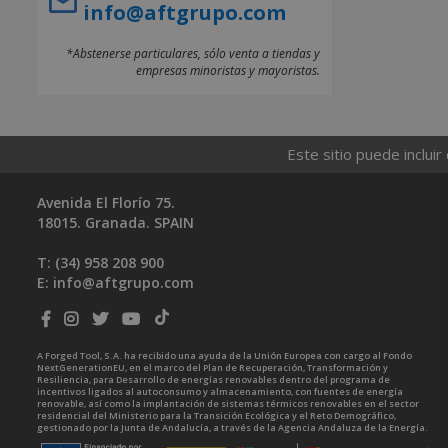
info@aftgrupo.com
*Abstenerse particulares, sólo venta a tiendas y
empresas minoristas y mayoristas.
Este sitio puede incluir
Avenida El Florío 75.
18015. Granada. SPAIN
T: (34)
958 208 900
E:
info@aftgrupo.com
A Forged Tool, S.A. ha recibido una ayuda de la Unión Europea con cargo al Fondo
NextGenerationEU, en el marco del Plan de Recuperación, Transformación y
Resiliencia, para Desarrollo de energías renovables dentro del programa de
incentivos ligados al autoconsumo y almacenamiento, con fuentes de energía
renovable, así como la implantación de sistemas térmicos renovables en el sector
residencial del Ministerio para la Transición Ecológica y el Reto Demográfico,
gestionado por la Junta de Andalucía, a través de la Agencia Andaluza de la Energía.