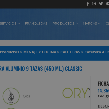
SERVICIOS
FRANQUICIAS
PRODUCTOS
MARCAS
C
Productos
>
MENAJE Y COCINA
>
CAFETERAS
>
Cafetera Alum
A ALUMINIO 9 TAZAS (450 ML.) CLASSIC
FICHA
14,85
Código
DESCR