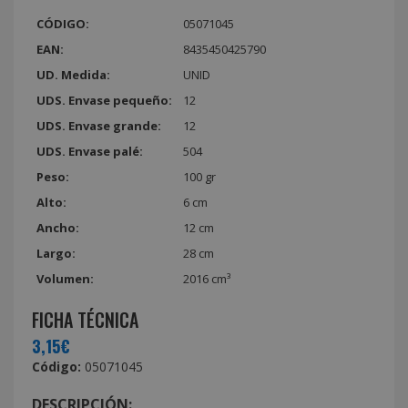
CÓDIGO:
05071045
EAN:
8435450425790
UD. Medida:
UNID
UDS. Envase pequeño:
12
UDS. Envase grande:
12
UDS. Envase palé:
504
Peso:
100 gr
Alto:
6 cm
Ancho:
12 cm
Largo:
28 cm
Volumen:
2016 cm³
FICHA TÉCNICA
3,15€
Código:
05071045
DESCRIPCIÓN: