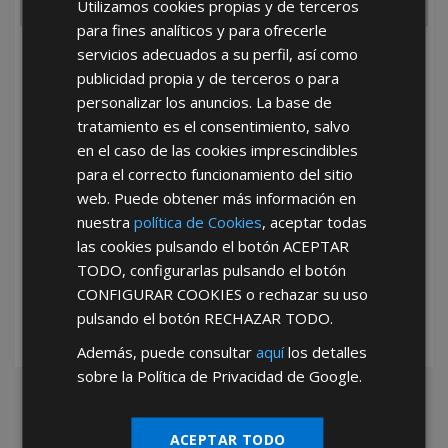
Utilizamos cookies propias y de terceros
para fines analíticos y para ofrecerle
servicios adecuados a su perfil, así como
He leído y acepto la
Política de Privacidad
publicidad propia y de terceros o para
personalizar los anuncios. La base de
tratamiento es el consentimiento, salvo
en el caso de las cookies imprescindibles
para el correcto funcionamiento del sitio
web. Puede obtener más información en
nuestra
política de Cookies
, aceptar todas
*Abstenerse particulares, sólo venta a tiendas y empresas minoristas y
las cookies pulsando el botón
ACEPTAR
mayoristas.
TODO
, configurarlas pulsando el botón
CONFIGURAR COOKIES
o rechazar su uso
pulsando el botón
RECHAZAR TODO
.
Además, puede consultar
aquí
los detalles
sobre la Política de Privacidad de Google.
ACEPTAR TODO