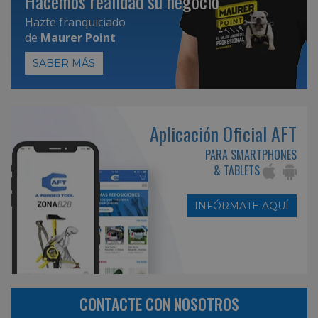
Hacemos realidad su negocio
Hazte franquiciado
de
Maurer Point
SABER MÁS
Aplicación Oficial AFT
PARA SMARTPHONES
& TABLETS
INFÓRMATE AQUÍ
CONTACTE CON NOSOTROS