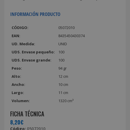
INFORMACIÓN PRODUCTO
CÓDIGO:
05072010
EAN:
8435450430374
UD. Medida:
UNID
UDS. Envase pequeño:
100
UDS. Envase grande:
100
Peso:
94 gr
Alto:
12 cm
Ancho:
10 cm
Largo:
11 cm
Volumen:
1320 cm³
FICHA TÉCNICA
8,20€
Código:
05072010