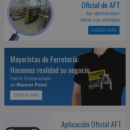
Oficial de AFT
Ser distribuidor
tiene sus ventajas
SABER MÁS
Mayoristas de Ferretería:
Hacemos realidad su negocio
Hazte franquiciado
de
Maurer Point
SABER MÁS
Aplicación Oficial AFT