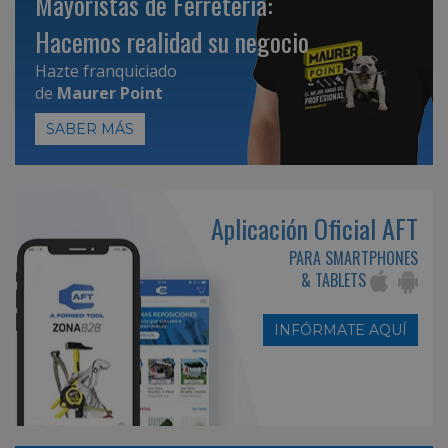
Mayoristas de Ferretería:
Hacemos realidad su negocio
Hazte franquiciado
de
Maurer Point
SABER MÁS
Aplicación Oficial AFT
PARA SMARTPHONES
& TABLETS
INFÓRMATE AQUÍ