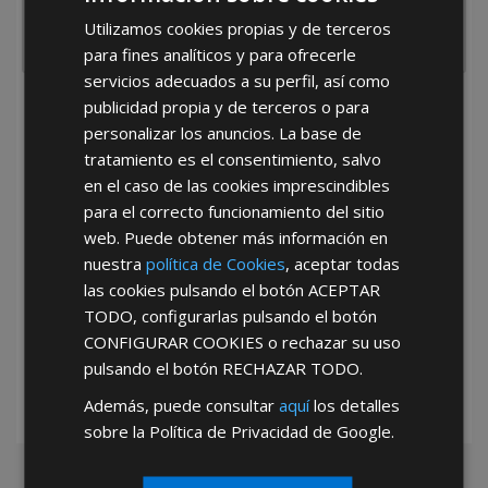
Utilizamos cookies propias y de terceros
para fines analíticos y para ofrecerle
servicios adecuados a su perfil, así como
publicidad propia y de terceros o para
He leído y acepto la
Política de Privacidad
personalizar los anuncios. La base de
tratamiento es el consentimiento, salvo
en el caso de las cookies imprescindibles
para el correcto funcionamiento del sitio
web. Puede obtener más información en
nuestra
política de Cookies
, aceptar todas
las cookies pulsando el botón
ACEPTAR
*Abstenerse particulares, sólo venta a tiendas y empresas minoristas y
TODO
, configurarlas pulsando el botón
mayoristas.
CONFIGURAR COOKIES
o rechazar su uso
pulsando el botón
RECHAZAR TODO
.
Además, puede consultar
aquí
los detalles
sobre la Política de Privacidad de Google.