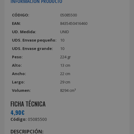
INFORMACIÓN PRODUCTO
CÓDIGO:
05085500
EAN:
8435450416460
UD. Medida:
UNID
UDS. Envase pequeño:
10
UDS. Envase grande:
10
Peso:
224 gr
Alto:
13 cm
Ancho:
22 cm
Largo:
29 cm
Volumen:
8294 cm³
FICHA TÉCNICA
4,90€
Código:
05085500
DESCRIPCIÓN: