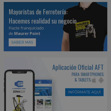
Mayoristas de Ferretería:
Hacemos realidad su negocio
Hazte franquiciado
de
Maurer Point
SABER MÁS
Aplicación Oficial AFT
PARA SMARTPHONES
& TABLETS
INFÓRMATE AQUÍ