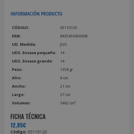
INFORMACIÓN PRODUCTO
CÓDIGO:
05110120
EAN:
8435450456008
UD. Medida:
JGO
UDS. Envase pequeño:
14
UDS. Envase grande:
14
Peso:
1358 gr
Alto:
6 cm
Ancho:
21 cm
Largo:
27 cm
Volumen:
3402 cm³
FICHA TÉCNICA
12,85€
Código:
05110120