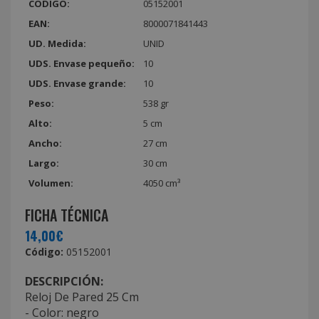
CÓDIGO:
05152001
EAN:
8000071841443
UD. Medida:
UNID
UDS. Envase pequeño:
10
UDS. Envase grande:
10
Peso:
538 gr
Alto:
5 cm
Ancho:
27 cm
Largo:
30 cm
Volumen:
4050 cm³
FICHA TÉCNICA
14,00€
Código:
05152001
DESCRIPCIÓN:
Reloj De Pared 25 Cm
- Color: negro