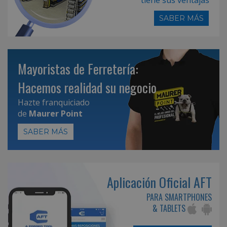
SABER MÁS
Mayoristas de Ferretería:
Hacemos realidad su negocio
Hazte franquiciado
de
Maurer Point
SABER MÁS
Aplicación Oficial AFT
PARA SMARTPHONES
& TABLETS