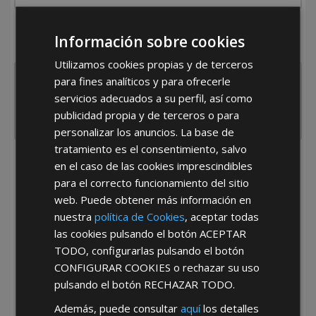
¿De dónde es la empresa?
Información sobre cookies
España
Portugal
Otros
Utilizamos cookies propias y de terceros
para fines analíticos y para ofrecerle
servicios adecuados a su perfil, así como
publicidad propia y de terceros o para
personalizar los anuncios. La base de
tratamiento es el consentimiento, salvo
en el caso de las cookies imprescindibles
He leído y acepto la
Política de Privacidad
para el correcto funcionamiento del sitio
web. Puede obtener más información en
nuestra
política de Cookies
, aceptar todas
las cookies pulsando el botón
ACEPTAR
TODO
, configurarlas pulsando el botón
CONFIGURAR COOKIES
o rechazar su uso
pulsando el botón
RECHAZAR TODO
.
*Abstenerse particulares, sólo venta a tiendas y empresas minoristas y
mayoristas.
Además, puede consultar
aquí
los detalles