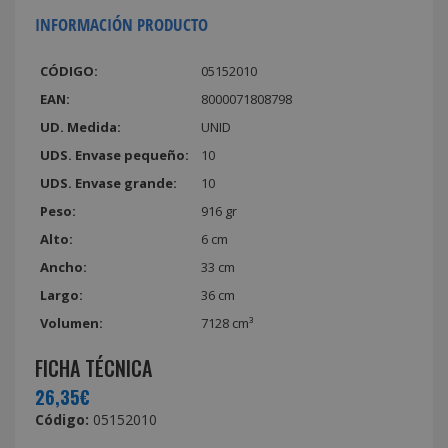
INFORMACIÓN PRODUCTO
CÓDIGO:
05152010
EAN:
8000071808798
UD. Medida:
UNID
UDS. Envase pequeño:
10
UDS. Envase grande:
10
Peso:
916 gr
Alto:
6 cm
Ancho:
33 cm
Largo:
36 cm
Volumen:
7128 cm³
FICHA TÉCNICA
26,35€
Código:
05152010