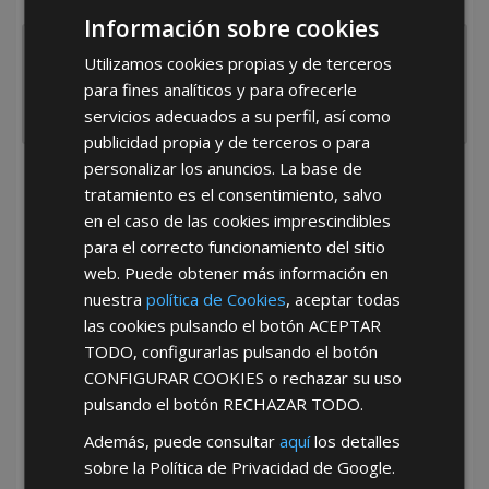
España
Portugal
Otros
Información sobre cookies
Utilizamos cookies propias y de terceros
para fines analíticos y para ofrecerle
servicios adecuados a su perfil, así como
publicidad propia y de terceros o para
personalizar los anuncios. La base de
He leído y acepto la
Política de Privacidad
tratamiento es el consentimiento, salvo
en el caso de las cookies imprescindibles
para el correcto funcionamiento del sitio
web. Puede obtener más información en
nuestra
política de Cookies
, aceptar todas
las cookies pulsando el botón
ACEPTAR
TODO
, configurarlas pulsando el botón
*Abstenerse particulares, sólo venta a tiendas y empresas minoristas y
CONFIGURAR COOKIES
o rechazar su uso
mayoristas.
pulsando el botón
RECHAZAR TODO
.
Además, puede consultar
aquí
los detalles
sobre la Política de Privacidad de Google.