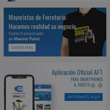
Mayoristas de Ferretería:
Hacemos realidad su negocio
Hazte franquiciado
de
Maurer Point
SABER MÁS
Aplicación Oficial AFT
PARA SMARTPHONES
& TABLETS
INFÓRMATE AQUÍ