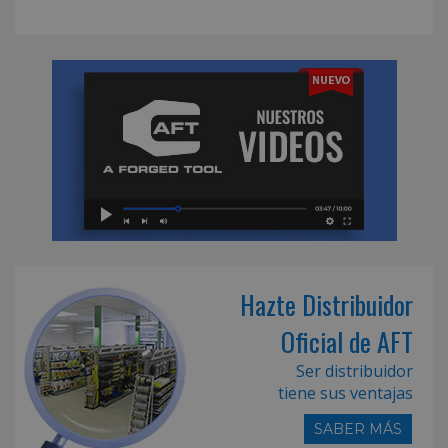
Hazte Distribuidor
Oficial de AFT
Ser distribuidor
tiene sus ventajas
SABER MÁS