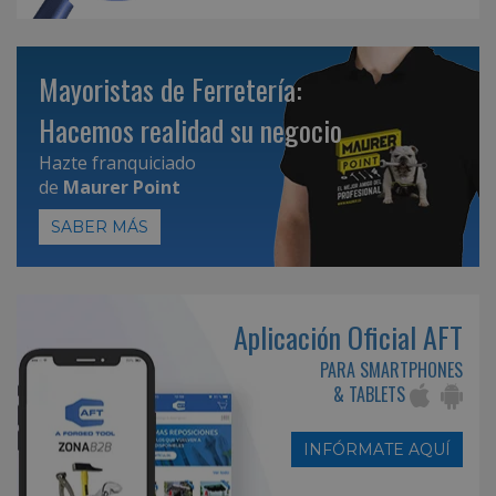
Mayoristas de Ferretería:
Hacemos realidad su negocio
Hazte franquiciado
de
Maurer Point
SABER MÁS
Aplicación Oficial AFT
PARA SMARTPHONES
& TABLETS
INFÓRMATE AQUÍ