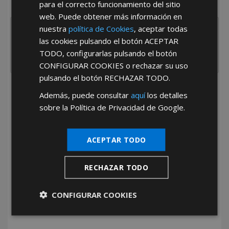
para el correcto funcionamiento del sitio
España
Portugal
Otros
web. Puede obtener más información en
nuestra
política de Cookies
, aceptar todas
las cookies pulsando el botón
ACEPTAR
TODO
, configurarlas pulsando el botón
CONFIGURAR COOKIES
o rechazar su uso
pulsando el botón
RECHAZAR TODO
.
He leído y acepto la
Política de Privacidad
Además, puede consultar
aquí
los detalles
sobre la Política de Privacidad de Google.
ACEPTAR TODO
RECHAZAR TODO
*Abstenerse particulares, sólo venta a tiendas y empresas minoristas y
mayoristas.
CONFIGURAR COOKIES