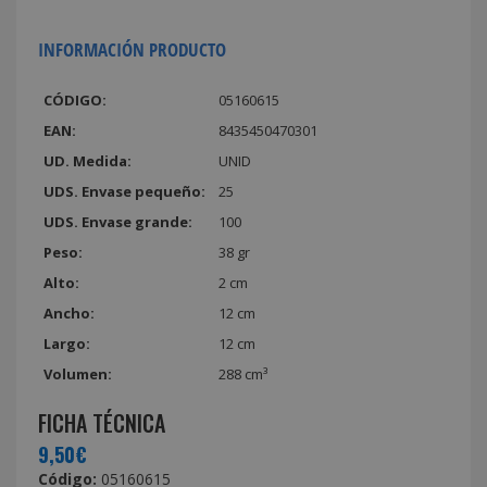
INFORMACIÓN PRODUCTO
CÓDIGO:
05160615
EAN:
8435450470301
UD. Medida:
UNID
UDS. Envase pequeño:
25
UDS. Envase grande:
100
Peso:
38 gr
Alto:
2 cm
Ancho:
12 cm
Largo:
12 cm
Volumen:
288 cm³
FICHA TÉCNICA
9,50€
Código:
05160615