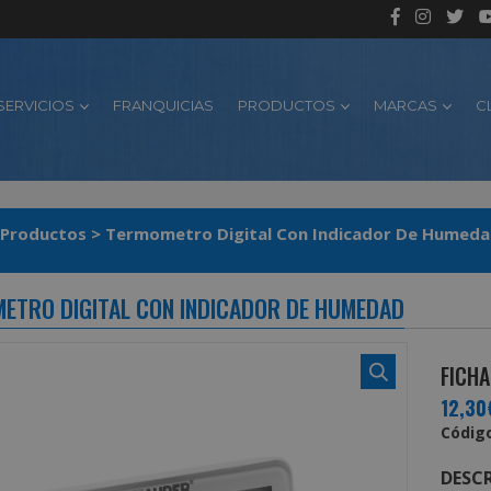
SERVICIOS
FRANQUICIAS
PRODUCTOS
MARCAS
C
Productos
>
Termometro Digital Con Indicador De Humed
ETRO DIGITAL CON INDICADOR DE HUMEDAD
FICHA
12,30
Código
DESCR