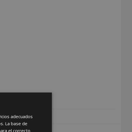
rvicios adecuados
os. La base de
para el correcto