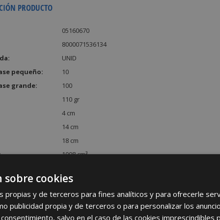
CIÓN PRODUCTO
05160670
8000071536134
da:
UNID
ase pequeño:
10
ase grande:
100
110 gr
4 cm
14 cm
18 cm
:
1008 cm³
 sobre cookies
s propias y de terceros para fines analíticos y para ofrecerle se
como publicidad propia y de terceros o para personalizar los anunci
 consentimiento, salvo en el caso de las cookies imprescindibles 