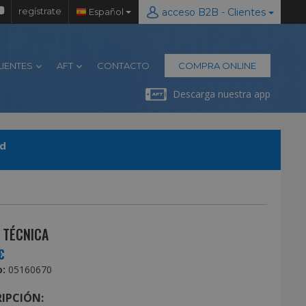
regístrate
Español
acceso B2B - Clientes
LIENTES
AFT
CONTACTO
COMPRA ONLINE
Descarga nuestra app
ad
 TÉCNICA
€
:
05160670
IPCIÓN: