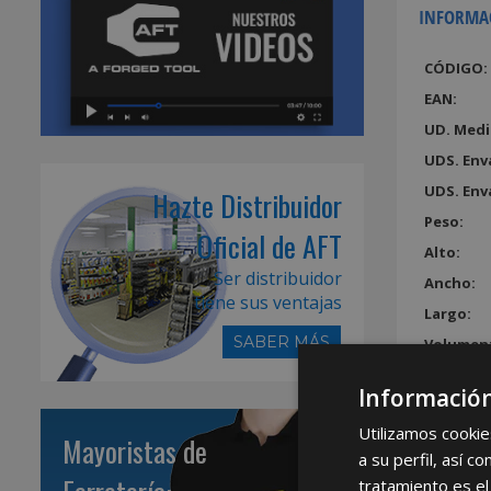
INFORMA
CÓDIGO:
EAN:
UD. Medi
UDS. Env
UDS. Env
Hazte Distribuidor
Peso:
Oficial de AFT
Alto:
Ser distribuidor
Ancho:
tiene sus ventajas
Largo:
SABER MÁS
Volumen
Información
Utilizamos cookie
Mayoristas de
a su perfil, así 
tratamiento es el