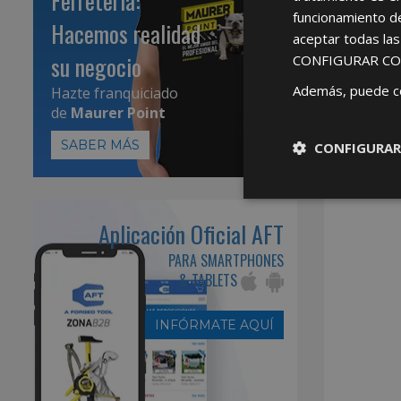
Ferretería:
funcionamiento d
Hacemos realidad
aceptar todas la
su negocio
CONFIGURAR CO
Además, puede c
Hazte franquiciado
de
Maurer Point
SABER MÁS
CONFIGURAR
Aplicación Oficial AFT
PARA SMARTPHONES
& TABLETS
INFÓRMATE AQUÍ