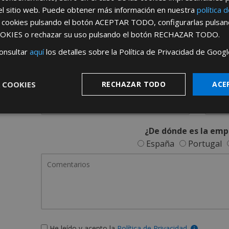
REGÍSTRATE PARA HACERTE 
el sitio web. Puede obtener más información en nuestra
política 
s cookies pulsando el botón
ACEPTAR TODO
, configurarlas pulsa
Desde
aquí
podrá ver todas las ventaj
OKIES
o rechazar su uso pulsando el botón
RECHAZAR TODO
.
Rellene este formulario y nos pondremos en contacto c
onsultar
aquí
los detalles sobre la Política de Privacidad de Googl
 COOKIES
RECHAZAR TODO
ACE
¿De dónde es la emp
España
Portugal
He leído y acepto la
Política de Privacidad