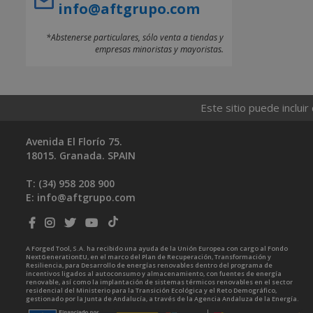
info@aftgrupo.com
*Abstenerse particulares, sólo venta a tiendas y
empresas minoristas y mayoristas.
Este sitio puede incluir
Avenida El Florío 75.
18015. Granada. SPAIN
T: (34)
958 208 900
E:
info@aftgrupo.com
A Forged Tool, S.A. ha recibido una ayuda de la Unión Europea con cargo al Fondo
NextGenerationEU, en el marco del Plan de Recuperación, Transformación y
Resiliencia, para Desarrollo de energías renovables dentro del programa de
incentivos ligados al autoconsumo y almacenamiento, con fuentes de energía
renovable, así como la implantación de sistemas térmicos renovables en el sector
residencial del Ministerio para la Transición Ecológica y el Reto Demográfico,
gestionado por la Junta de Andalucía, a través de la Agencia Andaluza de la Energía.