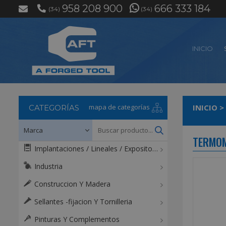
958 208 900
666 333 184
(34)
(34)
INICIO
mapa de categorías
INICIO
>
CATEGORÍAS
TERMOM
Implantaciones / Lineales / Expositores / Mostradores
Industria
Construccion Y Madera
Sellantes -fijacion Y Tornilleria
Pinturas Y Complementos