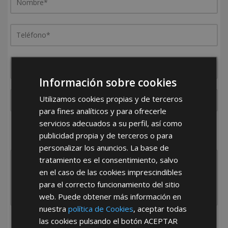
Información sobre cookies
Utilizamos cookies propias y de terceros
para fines analíticos y para ofrecerle
servicios adecuados a su perfil, así como
¿De dónde es la empresa?
publicidad propia y de terceros o para
España
Portugal
Otros
personalizar los anuncios. La base de
tratamiento es el consentimiento, salvo
en el caso de las cookies imprescindibles
para el correcto funcionamiento del sitio
web. Puede obtener más información en
nuestra
política de Cookies
, aceptar todas
las cookies pulsando el botón
ACEPTAR
He leído y acepto la
Política de Privacidad