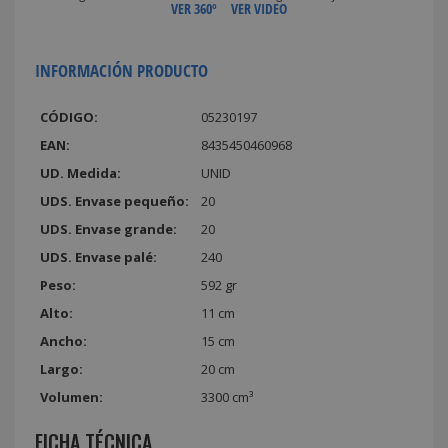
VER 360º
VER VIDEO
INFORMACIÓN PRODUCTO
CÓDIGO:
05230197
EAN:
8435450460968
UD. Medida:
UNID
UDS. Envase pequeño:
20
UDS. Envase grande:
20
UDS. Envase palé:
240
Peso:
592 gr
Alto:
11 cm
Ancho:
15 cm
Largo:
20 cm
Volumen:
3300 cm³
FICHA TÉCNICA