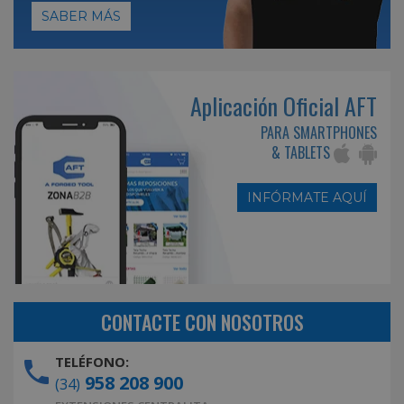
SABER MÁS
Aplicación Oficial AFT
PARA SMARTPHONES
& TABLETS
INFÓRMATE AQUÍ
CONTACTE CON NOSOTROS
TELÉFONO:
958 208 900
(34)