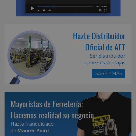
Hazte Distribuidor
Oficial de AFT
Ser distribuidor
tiene sus ventajas
SABER MÁS
Mayoristas de Ferretería:
Hacemos realidad su negocio
Hazte franquiciado
de
Maurer Point