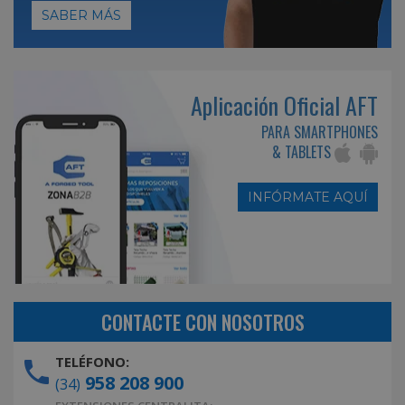
SABER MÁS
Aplicación Oficial AFT
PARA SMARTPHONES
& TABLETS
INFÓRMATE AQUÍ
CONTACTE CON NOSOTROS
TELÉFONO:
958 208 900
(34)