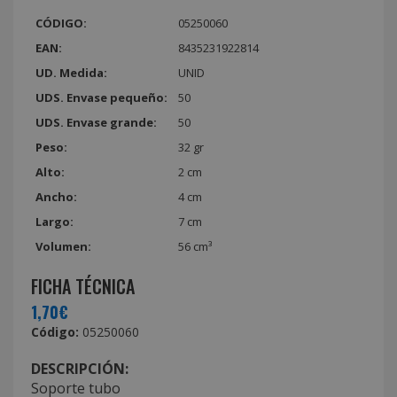
CÓDIGO:
05250060
EAN:
8435231922814
UD. Medida:
UNID
UDS. Envase pequeño:
50
UDS. Envase grande:
50
Peso:
32 gr
Alto:
2 cm
Ancho:
4 cm
Largo:
7 cm
Volumen:
56 cm³
FICHA TÉCNICA
1,70€
Código:
05250060
DESCRIPCIÓN:
Soporte tubo