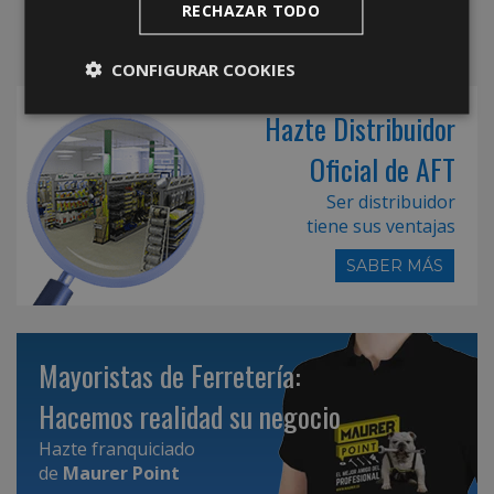
RECHAZAR TODO
CONFIGURAR COOKIES
Hazte Distribuidor
Oficial de AFT
Ser distribuidor
tiene sus ventajas
SABER MÁS
Mayoristas de Ferretería:
Hacemos realidad su negocio
Hazte franquiciado
de
Maurer Point