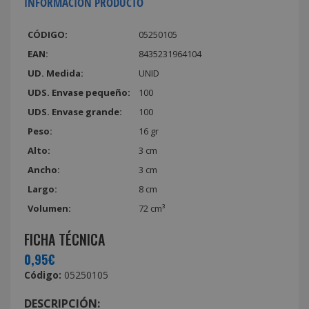
INFORMACIÓN PRODUCTO
CÓDIGO:
05250105
EAN:
8435231964104
UD. Medida:
UNID
UDS. Envase pequeño:
100
UDS. Envase grande:
100
Peso:
16 gr
Alto:
3 cm
Ancho:
3 cm
Largo:
8 cm
Volumen:
72 cm³
FICHA TÉCNICA
0,95€
Código:
05250105
DESCRIPCIÓN: