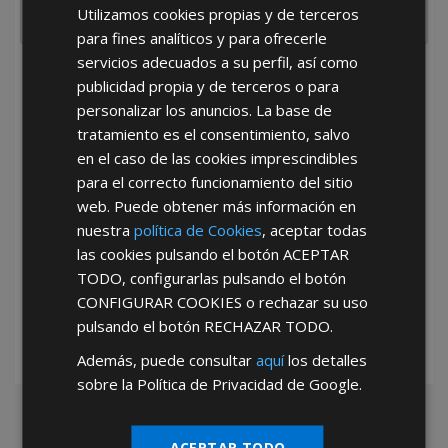
Utilizamos cookies propias y de terceros
para fines analíticos y para ofrecerle
servicios adecuados a su perfil, así como
He leído y acepto la
Política de Privacidad
publicidad propia y de terceros o para
personalizar los anuncios. La base de
tratamiento es el consentimiento, salvo
en el caso de las cookies imprescindibles
para el correcto funcionamiento del sitio
web. Puede obtener más información en
nuestra
política de Cookies
, aceptar todas
*Abstenerse particulares, sólo venta a tiendas y empresas minoristas y
las cookies pulsando el botón
ACEPTAR
mayoristas.
TODO
, configurarlas pulsando el botón
CONFIGURAR COOKIES
o rechazar su uso
pulsando el botón
RECHAZAR TODO
.
Además, puede consultar
aquí
los detalles
sobre la Política de Privacidad de Google.
ACEPTAR TODO