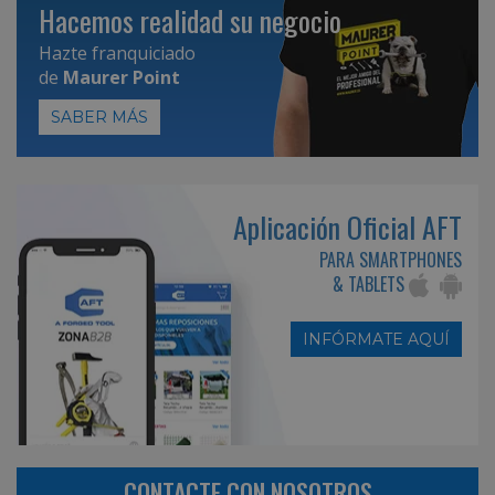
Hacemos realidad su negocio
Hazte franquiciado
de
Maurer Point
SABER MÁS
Aplicación Oficial AFT
PARA SMARTPHONES
& TABLETS
INFÓRMATE AQUÍ
CONTACTE CON NOSOTROS