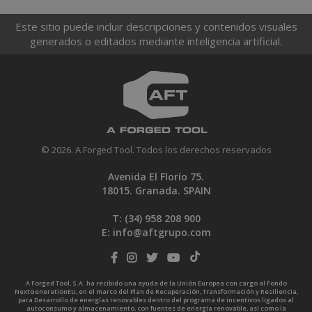
Este sitio puede incluir descripciones y contenidos visuales
generados o editados mediante inteligencia artificial.
© 2026. A Forged Tool. Todos los derechos reservados
Avenida El Florío 75.
18015. Granada. SPAIN
T: (34)
958 208 900
E:
info@aftgrupo.com
A Forged Tool, S.A. ha recibido una ayuda de la Unión Europea con cargo al Fondo
NextGenerationEU, en el marco del Plan de Recuperación, Transformación y Resiliencia,
para Desarrollo de energías renovables dentro del programa de incentivos ligados al
autoconsumo y almacenamiento, con fuentes de energía renovable, así como la