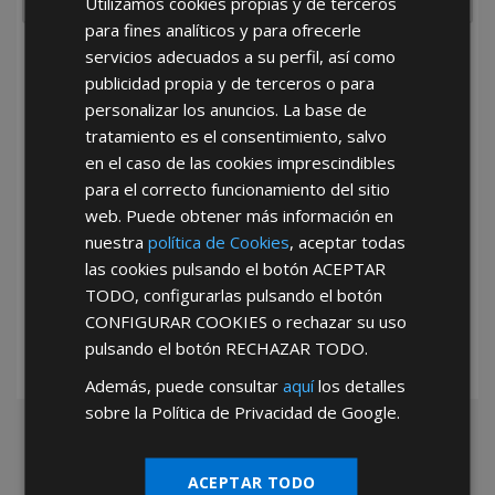
Utilizamos cookies propias y de terceros
para fines analíticos y para ofrecerle
servicios adecuados a su perfil, así como
He leído y acepto la
Política de Privacidad
publicidad propia y de terceros o para
personalizar los anuncios. La base de
tratamiento es el consentimiento, salvo
en el caso de las cookies imprescindibles
para el correcto funcionamiento del sitio
web. Puede obtener más información en
nuestra
política de Cookies
, aceptar todas
*Abstenerse particulares, sólo venta a tiendas y empresas minoristas y
las cookies pulsando el botón
ACEPTAR
mayoristas.
TODO
, configurarlas pulsando el botón
CONFIGURAR COOKIES
o rechazar su uso
pulsando el botón
RECHAZAR TODO
.
Además, puede consultar
aquí
los detalles
sobre la Política de Privacidad de Google.
ACEPTAR TODO