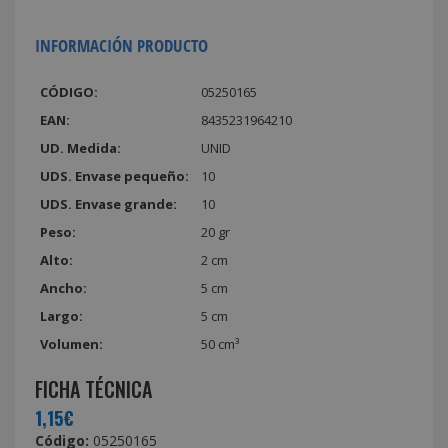
INFORMACIÓN PRODUCTO
CÓDIGO:
05250165
EAN:
8435231964210
UD. Medida:
UNID
UDS. Envase pequeño:
10
UDS. Envase grande:
10
Peso:
20 gr
Alto:
2 cm
Ancho:
5 cm
Largo:
5 cm
Volumen:
50 cm³
FICHA TÉCNICA
1,15€
Código:
05250165