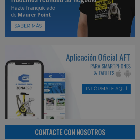
Hazte franquiciado
de
Maurer Point
SABER MÁS
Aplicación Oficial AFT
PARA SMARTPHONES
& TABLETS
INFÓRMATE AQUÍ
CONTACTE CON NOSOTROS