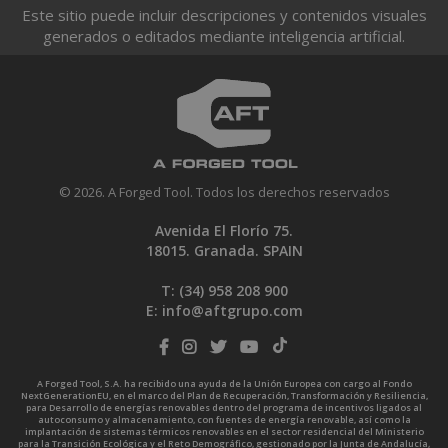
Este sitio puede incluir descripciones y contenidos visuales
generados o editados mediante inteligencia artificial.
© 2026. A Forged Tool. Todos los derechos reservados
Avenida El Florío 75.
18015. Granada. SPAIN
T: (34)
958 208 900
E:
info@aftgrupo.com
A Forged Tool, S.A. ha recibido una ayuda de la Unión Europea con cargo al Fondo
NextGenerationEU, en el marco del Plan de Recuperación, Transformación y Resiliencia,
para Desarrollo de energías renovables dentro del programa de incentivos ligados al
autoconsumo y almacenamiento, con fuentes de energía renovable, así como la
implantación de sistemas térmicos renovables en el sector residencial del Ministerio
para la Transición Ecológica y el Reto Demográfico, gestionado por la Junta de Andalucía,