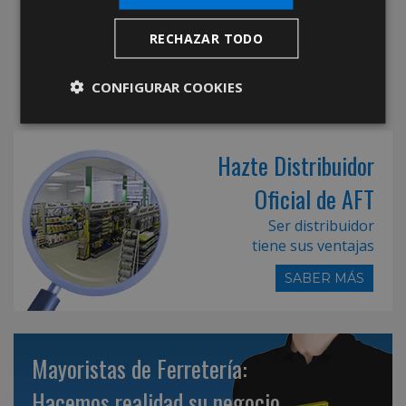
RECHAZAR TODO
CONFIGURAR COOKIES
Hazte Distribuidor
Oficial de AFT
Ser distribuidor
tiene sus ventajas
SABER MÁS
Mayoristas de Ferretería:
Hacemos realidad su negocio