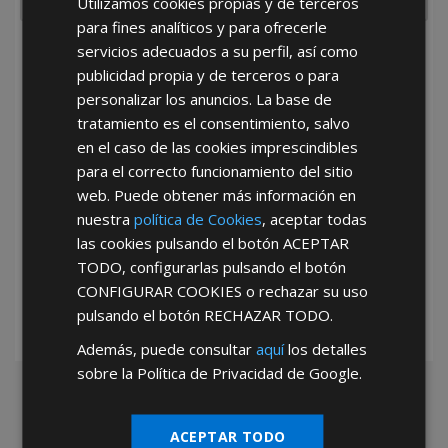
Utilizamos cookies propias y de terceros
para fines analíticos y para ofrecerle
servicios adecuados a su perfil, así como
He leído y acepto la
Política de Privacidad
publicidad propia y de terceros o para
personalizar los anuncios. La base de
tratamiento es el consentimiento, salvo
en el caso de las cookies imprescindibles
para el correcto funcionamiento del sitio
web. Puede obtener más información en
nuestra
política de Cookies
, aceptar todas
*Abstenerse particulares, sólo venta a tiendas y empresas minoristas y
las cookies pulsando el botón
ACEPTAR
mayoristas.
TODO
, configurarlas pulsando el botón
CONFIGURAR COOKIES
o rechazar su uso
pulsando el botón
RECHAZAR TODO
.
Además, puede consultar
aquí
los detalles
sobre la Política de Privacidad de Google.
ACEPTAR TODO