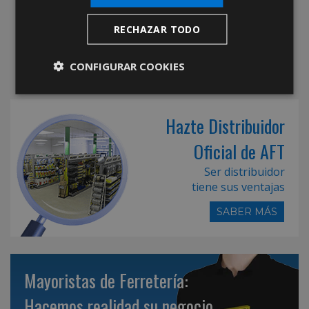
RECHAZAR TODO
CONFIGURAR COOKIES
Hazte Distribuidor
Oficial de AFT
Ser distribuidor
tiene sus ventajas
SABER MÁS
Mayoristas de Ferretería:
Hacemos realidad su negocio