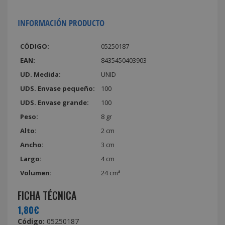
INFORMACIÓN PRODUCTO
CÓDIGO:
05250187
EAN:
8435450403903
UD. Medida:
UNID
UDS. Envase pequeño:
100
UDS. Envase grande:
100
Peso:
8 gr
Alto:
2 cm
Ancho:
3 cm
Largo:
4 cm
Volumen:
24 cm³
FICHA TÉCNICA
1,80€
Código:
05250187