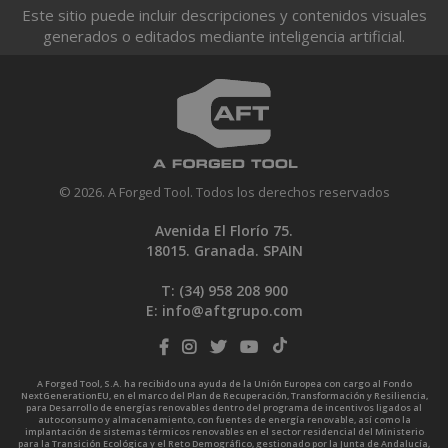
Este sitio puede incluir descripciones y contenidos visuales
generados o editados mediante inteligencia artificial.
© 2026. A Forged Tool. Todos los derechos reservados
Avenida El Florío 75.
18015. Granada. SPAIN
T: (34)
958 208 900
E:
info@aftgrupo.com
A Forged Tool, S.A. ha recibido una ayuda de la Unión Europea con cargo al Fondo
NextGenerationEU, en el marco del Plan de Recuperación, Transformación y Resiliencia,
para Desarrollo de energías renovables dentro del programa de incentivos ligados al
autoconsumo y almacenamiento, con fuentes de energía renovable, así como la
implantación de sistemas térmicos renovables en el sector residencial del Ministerio
para la Transición Ecológica y el Reto Demográfico, gestionado por la Junta de Andalucía,