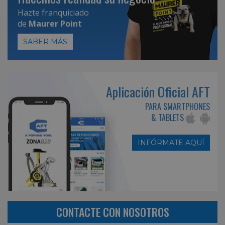
Hazte franquiciado
de
Maurer Point
SABER MÁS
Aplicación Oficial AFT
PARA SMARTPHONES
& TABLETS
INFÓRMATE AQUÍ
CONTACTE CON NOSOTROS