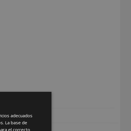
rvicios adecuados
os. La base de
para el correcto