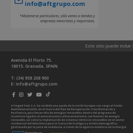
info@aftgrupo.com
*Abstenerse particulares, sólo venta a tiendas y
empresas minoristas y mayoristas.
Este sitio puede incluir
Avenida El Florío 75.
18015. Granada. SPAIN
T: (34)
958 208 900
E:
info@aftgrupo.com
A Forged Tool, S.A. ha recibido una ayuda de la Unión Europea con cargo al Fondo
NextGenerationEU, en el marco del Plan de Recuperación, Transformación y
Resiliencia, para Desarrollo de energías renovables dentro del programa de
incentivos ligados al autoconsumo y almacenamiento, con fuentes de energía
renovable, así como la implantación de sistemas térmicos renovables en el sector
residencial del Ministerio para la Transición Ecológica y el Reto Demográfico,
gestionado por la Junta de Andalucía, a través de la Agencia Andaluza de la Energía.