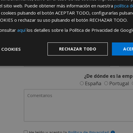
REGÍSTRATE PARA HACERTE 
el sitio web. Puede obtener más información en nuestra
política 
s cookies pulsando el botón
ACEPTAR TODO
, configurarlas pulsa
Desde
aquí
podrá ver todas las ventaj
OKIES
o rechazar su uso pulsando el botón
RECHAZAR TODO
.
Rellene este formulario y nos pondremos en contacto c
onsultar
aquí
los detalles sobre la Política de Privacidad de Googl
 COOKIES
RECHAZAR TODO
ACE
¿De dónde es la emp
España
Portugal
He leído y acepto la
Política de Privacidad