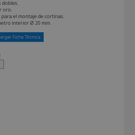
s dobles.
r oro.
l para el montaje de cortinas.
etro interior Ø 20 mm.
argar Ficha Técnica
: