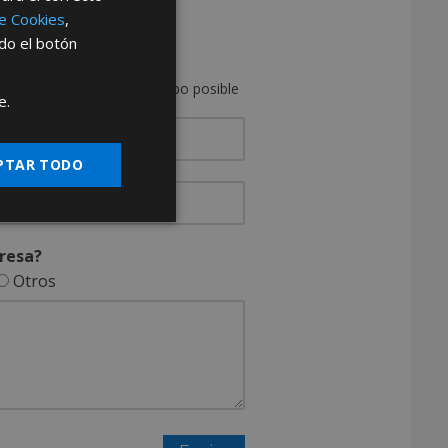
DISTRIBUIDOR
de Cookies
,
ndo el botón
as de ser distribuidor
on usted en el menor tiempo posible
e.
PTAR TODO
resa?
Otros