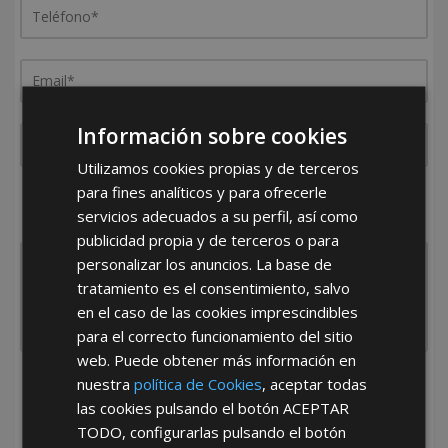
Información sobre cookies
Utilizamos cookies propias y de terceros
para fines analíticos y para ofrecerle
¿De dónde es la empresa?
servicios adecuados a su perfil, así como
España
Portugal
Otros
publicidad propia y de terceros o para
personalizar los anuncios. La base de
tratamiento es el consentimiento, salvo
en el caso de las cookies imprescindibles
para el correcto funcionamiento del sitio
web. Puede obtener más información en
nuestra
política de Cookies
, aceptar todas
He leído y acepto la
Política de Privacidad
las cookies pulsando el botón
ACEPTAR
TODO
, configurarlas pulsando el botón