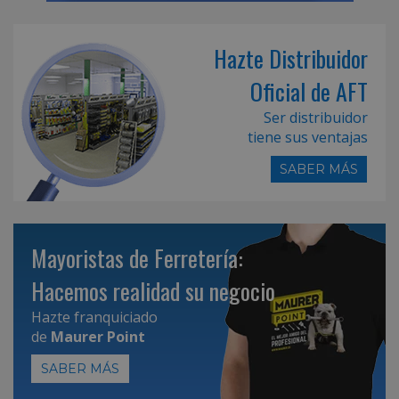
Hazte Distribuidor
Oficial de AFT
Ser distribuidor
tiene sus ventajas
SABER MÁS
Mayoristas de Ferretería:
Hacemos realidad su negocio
Hazte franquiciado
de
Maurer Point
SABER MÁS