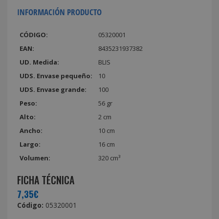
INFORMACIÓN PRODUCTO
CÓDIGO:
05320001
EAN:
8435231937382
UD. Medida:
BLIS
UDS. Envase pequeño:
10
UDS. Envase grande:
100
Peso:
56 gr
Alto:
2 cm
Ancho:
10 cm
Largo:
16 cm
Volumen:
320 cm³
FICHA TÉCNICA
7,35€
Código:
05320001