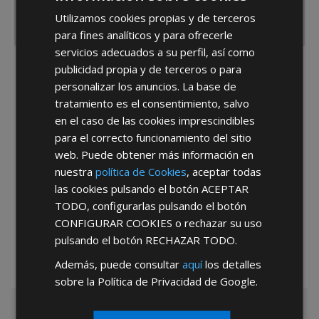
Utilizamos cookies propias y de terceros
para fines analíticos y para ofrecerle
servicios adecuados a su perfil, así como
publicidad propia y de terceros o para
He leído y acepto la
Política de Privacidad
personalizar los anuncios. La base de
tratamiento es el consentimiento, salvo
en el caso de las cookies imprescindibles
para el correcto funcionamiento del sitio
web. Puede obtener más información en
nuestra
política de Cookies
, aceptar todas
las cookies pulsando el botón
ACEPTAR
*Abstenerse particulares, sólo venta a tiendas y empresas minoristas y
mayoristas.
TODO
, configurarlas pulsando el botón
CONFIGURAR COOKIES
o rechazar su uso
pulsando el botón
RECHAZAR TODO
.
Además, puede consultar
aquí
los detalles
sobre la Política de Privacidad de Google.