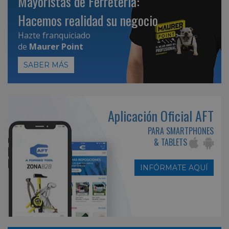
Mayoristas de Ferretería:
Hacemos realidad su negocio
Hazte franquiciado
de
Maurer Point
SABER MÁS
Aplicación Oficial AFT
PARA SMARTPHONES
& TABLETS
INFÓRMATE AQUÍ