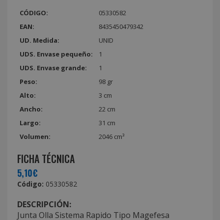
CÓDIGO:
05330582
EAN:
8435450479342
UD. Medida:
UNID
UDS. Envase pequeño:
1
UDS. Envase grande:
1
Peso:
98 gr
Alto:
3 cm
Ancho:
22 cm
Largo:
31 cm
Volumen:
2046 cm³
FICHA TÉCNICA
5,10€
Código:
05330582
DESCRIPCIÓN:
Junta Olla Sistema Rapido Tipo Magefesa