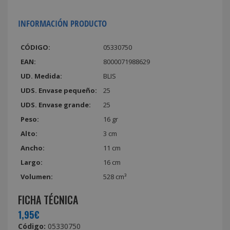
INFORMACIÓN PRODUCTO
CÓDIGO:
05330750
EAN:
8000071988629
UD. Medida:
BLIS
UDS. Envase pequeño:
25
UDS. Envase grande:
25
Peso:
16 gr
Alto:
3 cm
Ancho:
11 cm
Largo:
16 cm
Volumen:
528 cm³
FICHA TÉCNICA
1,95€
Código:
05330750