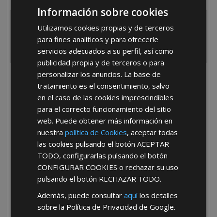
España
Portugal
Otros
Información sobre cookies
Utilizamos cookies propias y de terceros
para fines analíticos y para ofrecerle
servicios adecuados a su perfil, así como
publicidad propia y de terceros o para
personalizar los anuncios. La base de
He leído y acepto la
Política de Privacidad
tratamiento es el consentimiento, salvo
en el caso de las cookies imprescindibles
para el correcto funcionamiento del sitio
web. Puede obtener más información en
nuestra
política de Cookies
, aceptar todas
las cookies pulsando el botón
ACEPTAR
TODO
, configurarlas pulsando el botón
*Abstenerse particulares, sólo venta a tiendas y empresas minoristas y
CONFIGURAR COOKIES
o rechazar su uso
mayoristas.
pulsando el botón
RECHAZAR TODO
.
Además, puede consultar
aquí
los detalles
sobre la Política de Privacidad de Google.