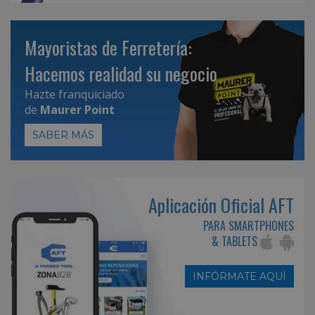
Mayoristas de Ferretería:
Hacemos realidad su negocio
Hazte franquiciado
de
Maurer Point
SABER MÁS
Aplicación Oficial AFT
PARA SMARTPHONES
& TABLETS
INFÓRMATE AQUÍ