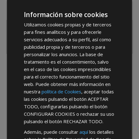
¿De dónde es la empresa?
Información sobre cookies
España
Portugal
Otros
Utilizamos cookies propias y de terceros
para fines analíticos y para ofrecerle
servicios adecuados a su perfil, así como
publicidad propia y de terceros o para
personalizar los anuncios. La base de
tratamiento es el consentimiento, salvo
He leído y acepto la
Política de Privacidad
en el caso de las cookies imprescindibles
para el correcto funcionamiento del sitio
web. Puede obtener más información en
nuestra
política de Cookies
, aceptar todas
las cookies pulsando el botón
ACEPTAR
TODO
, configurarlas pulsando el botón
CONFIGURAR COOKIES
o rechazar su uso
*Abstenerse particulares, sólo venta a tiendas y empresas minoristas y
pulsando el botón
RECHAZAR TODO
.
mayoristas.
Además, puede consultar
aquí
los detalles