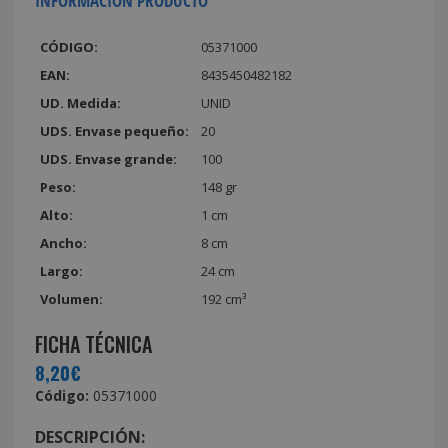
INFORMACIÓN PRODUCTO
CÓDIGO:
05371000
EAN:
8435450482182
UD. Medida:
UNID
UDS. Envase pequeño:
20
UDS. Envase grande:
100
Peso:
148 gr
Alto:
1 cm
Ancho:
8 cm
Largo:
24 cm
Volumen:
192 cm³
FICHA TÉCNICA
8,20€
Código:
05371000
DESCRIPCIÓN: