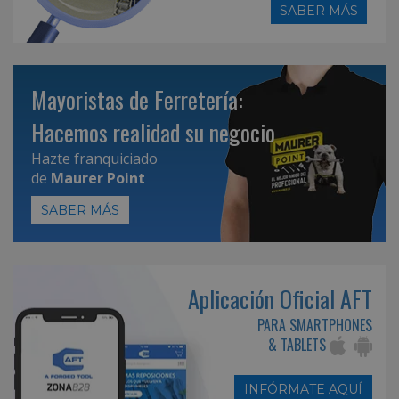
SABER MÁS
Mayoristas de Ferretería:
Hacemos realidad su negocio
Hazte franquiciado
de
Maurer Point
SABER MÁS
Aplicación Oficial AFT
PARA SMARTPHONES
& TABLETS
INFÓRMATE AQUÍ