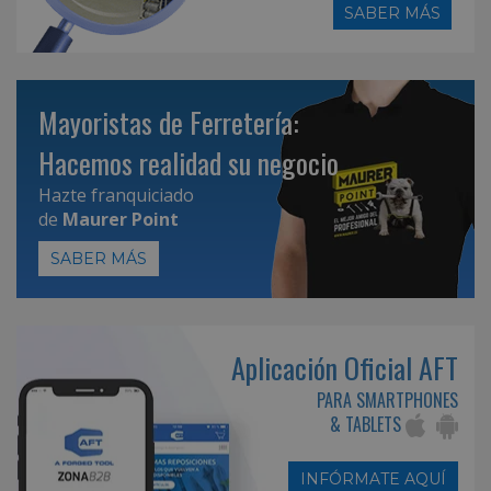
SABER MÁS
Mayoristas de Ferretería:
Hacemos realidad su negocio
Hazte franquiciado
de
Maurer Point
SABER MÁS
Aplicación Oficial AFT
PARA SMARTPHONES
& TABLETS
INFÓRMATE AQUÍ