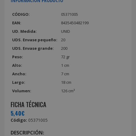
INFORMACIÓN PRODUCTO
CÓDIGO:
05371005
EAN:
8435450482199
UD. Medida:
UNID
UDS. Envase pequeño:
20
UDS. Envase grande:
200
Peso:
72 gr
Alto:
1 cm
Ancho:
7 cm
Largo:
18 cm
Volumen:
126 cm³
FICHA TÉCNICA
5,40€
Código:
05371005
DESCRIPCIÓN: