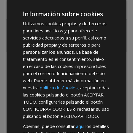
¿De dónde es la empresa?
Información sobre cookies
España
Portugal
Otros
Utilizamos cookies propias y de terceros
para fines analíticos y para ofrecerle
servicios adecuados a su perfil, así como
publicidad propia y de terceros o para
personalizar los anuncios. La base de
tratamiento es el consentimiento, salvo
He leído y acepto la
Política de Privacidad
en el caso de las cookies imprescindibles
para el correcto funcionamiento del sitio
web. Puede obtener más información en
nuestra
política de Cookies
, aceptar todas
las cookies pulsando el botón
ACEPTAR
TODO
, configurarlas pulsando el botón
CONFIGURAR COOKIES
o rechazar su uso
*Abstenerse particulares, sólo venta a tiendas y empresas minoristas y
pulsando el botón
RECHAZAR TODO
.
mayoristas.
Además, puede consultar
aquí
los detalles