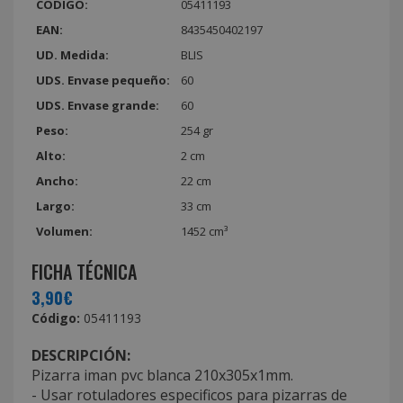
CÓDIGO:
05411193
EAN:
8435450402197
UD. Medida:
BLIS
UDS. Envase pequeño:
60
UDS. Envase grande:
60
Peso:
254 gr
Alto:
2 cm
Ancho:
22 cm
Largo:
33 cm
Volumen:
1452 cm³
FICHA TÉCNICA
3,90€
Código:
05411193
DESCRIPCIÓN:
Pizarra iman pvc blanca 210x305x1mm.
- Usar rotuladores especificos para pizarras de