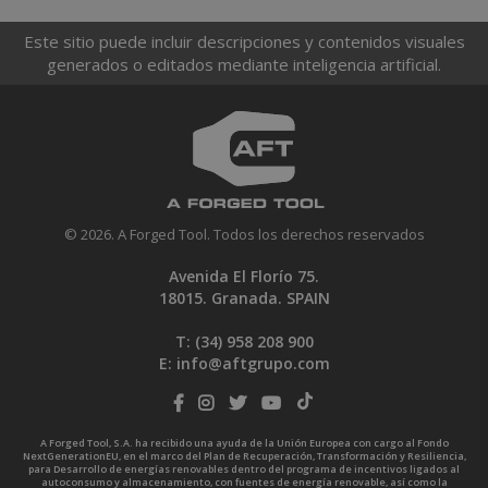
Este sitio puede incluir descripciones y contenidos visuales
generados o editados mediante inteligencia artificial.
© 2026. A Forged Tool. Todos los derechos reservados
Avenida El Florío 75.
18015. Granada. SPAIN
T: (34)
958 208 900
E:
info@aftgrupo.com
A Forged Tool, S.A. ha recibido una ayuda de la Unión Europea con cargo al Fondo
NextGenerationEU, en el marco del Plan de Recuperación, Transformación y Resiliencia,
para Desarrollo de energías renovables dentro del programa de incentivos ligados al
autoconsumo y almacenamiento, con fuentes de energía renovable, así como la