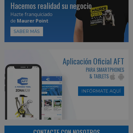
Hacemos realidad su negocio
Hazte franquiciado
de
Maurer Point
SABER MÁS
Aplicación Oficial AFT
PARA SMARTPHONES
& TABLETS
INFÓRMATE AQUÍ
CONTACTE CON NOSOTROS