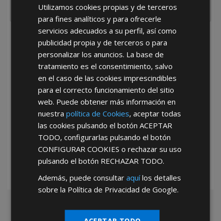
Utilizamos cookies propias y de terceros
para fines analíticos y para ofrecerle
servicios adecuados a su perfil, así como
He leído y acepto la
Política de Privacidad
publicidad propia y de terceros o para
personalizar los anuncios. La base de
tratamiento es el consentimiento, salvo
en el caso de las cookies imprescindibles
para el correcto funcionamiento del sitio
web. Puede obtener más información en
nuestra
política de Cookies
, aceptar todas
*Abstenerse particulares, sólo venta a tiendas y empresas minoristas y
las cookies pulsando el botón
ACEPTAR
mayoristas.
TODO
, configurarlas pulsando el botón
CONFIGURAR COOKIES
o rechazar su uso
pulsando el botón
RECHAZAR TODO
.
Además, puede consultar
aquí
los detalles
sobre la Política de Privacidad de Google.
ACEPTAR TODO