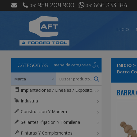
958 208 900
666 333 184
(34)
(34)
INICIO
mapa de categorías
INICIO
>
CATEGORÍAS
Barra Co
Implantaciones / Lineales / Expositores / Mostradores
BARRA 
Industria
Construccion Y Madera
Sellantes -fijacion Y Tornilleria
Pinturas Y Complementos