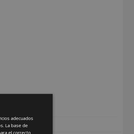
rvicios adecuados
os. La base de
para el correcto