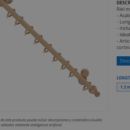
DESCR
Riel 
- Acab
- Long
- Incl
- Idea
- Arti
cortin
Desc
LONGIT
1.2 
 de este producto puede incluir descripciones y contenidos visuales
editados mediante inteligencia artificial.