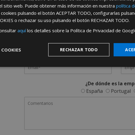
el sitio web. Puede obtener más información en nuestra
política 
REGÍSTRATE PARA HACERTE 
s cookies pulsando el botón
ACEPTAR TODO
, configurarlas pulsa
OKIES
o rechazar su uso pulsando el botón
RECHAZAR TODO
.
Desde
aquí
podrá ver todas las ventaj
onsultar
aquí
los detalles sobre la Política de Privacidad de Googl
Rellene este formulario y nos pondremos en contacto c
 COOKIES
RECHAZAR TODO
ACE
¿De dónde es la emp
España
Portugal