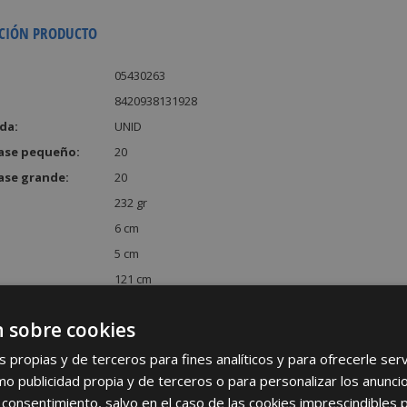
CIÓN PRODUCTO
05430263
8420938131928
da:
UNID
ase pequeño:
20
ase grande:
20
232 gr
6 cm
5 cm
121 cm
:
3630 cm³
 sobre cookies
s propias y de terceros para fines analíticos y para ofrecerle se
como publicidad propia y de terceros o para personalizar los anunci
 consentimiento, salvo en el caso de las cookies imprescindibles 