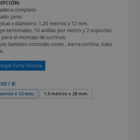
IPCIÓN:
madera completo
ado: pino.
itud x diámetro: 1,20 metros x 12 mm.
uye terminales, 10 anillas por metro y 2 soportes.
l para el montaje de cortinas.
culo tambien conocido como , barra cortina, tubo
a.
argar Ficha Técnica
UD / Ø:
metros x 12 mm.
1.5 metros x 28 mm.