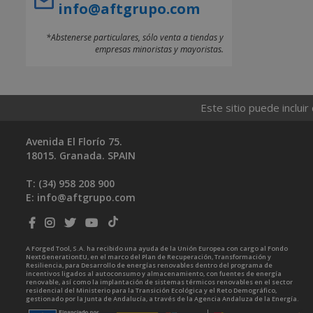
info@aftgrupo.com
*Abstenerse particulares, sólo venta a tiendas y
empresas minoristas y mayoristas.
Este sitio puede incluir
Avenida El Florío 75.
18015. Granada. SPAIN
T: (34)
958 208 900
E:
info@aftgrupo.com
A Forged Tool, S.A. ha recibido una ayuda de la Unión Europea con cargo al Fondo
NextGenerationEU, en el marco del Plan de Recuperación, Transformación y
Resiliencia, para Desarrollo de energías renovables dentro del programa de
incentivos ligados al autoconsumo y almacenamiento, con fuentes de energía
renovable, así como la implantación de sistemas térmicos renovables en el sector
residencial del Ministerio para la Transición Ecológica y el Reto Demográfico,
gestionado por la Junta de Andalucía, a través de la Agencia Andaluza de la Energía.