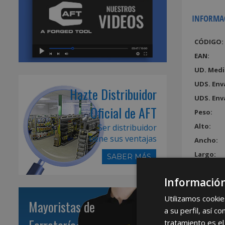
INFORMA
CÓDIGO:
EAN:
UD. Medi
UDS. Env
Hazte Distribuidor
UDS. Env
Oficial de AFT
Peso:
Alto:
Ser distribuidor
tiene sus ventajas
Ancho:
Largo:
SABER MÁS
Volumen
Información
Utilizamos cookie
Mayoristas de
a su perfil, así 
tratamiento es el