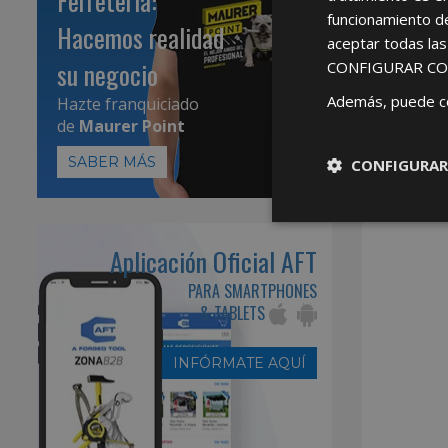
Ferretería:
funcionamiento d
Hacemos realidad
aceptar todas la
su negocio
CONFIGURAR CO
Además, puede c
Hazte franquiciado
de
Maurer Point
SABER MÁS
CONFIGURAR
Aplicación Oficial AFT
PARA SMARTPHONES
& TABLETS
INFÓRMATE AQUÍ