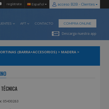
regístrate
Español
acceso B2B - Clientes
LIENTES
AFT
CONTACTO
COMPRA ONLINE
Descarga nuestra app
CORTINAS (BARRA+ACCESORIOS)
>
MADERA
>
INO
 TÉCNICA
:
05430263