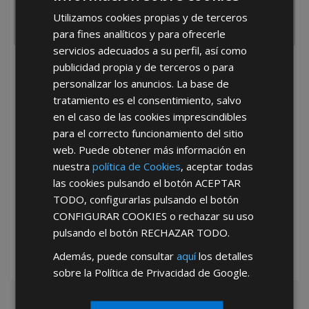
Utilizamos cookies propias y de terceros
para fines analíticos y para ofrecerle
servicios adecuados a su perfil, así como
publicidad propia y de terceros o para
He leído y acepto la
Política de Privacidad
personalizar los anuncios. La base de
tratamiento es el consentimiento, salvo
en el caso de las cookies imprescindibles
para el correcto funcionamiento del sitio
web. Puede obtener más información en
nuestra
política de Cookies
, aceptar todas
las cookies pulsando el botón
ACEPTAR
*Abstenerse particulares, sólo venta a tiendas y empresas minoristas y
TODO
, configurarlas pulsando el botón
mayoristas.
CONFIGURAR COOKIES
o rechazar su uso
pulsando el botón
RECHAZAR TODO
.
Además, puede consultar
aquí
los detalles
sobre la Política de Privacidad de Google.