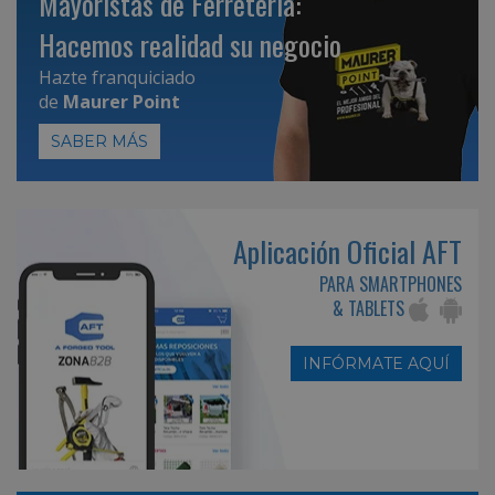
Mayoristas de Ferretería:
Hacemos realidad su negocio
Hazte franquiciado
de
Maurer Point
SABER MÁS
Aplicación Oficial AFT
PARA SMARTPHONES
& TABLETS
INFÓRMATE AQUÍ