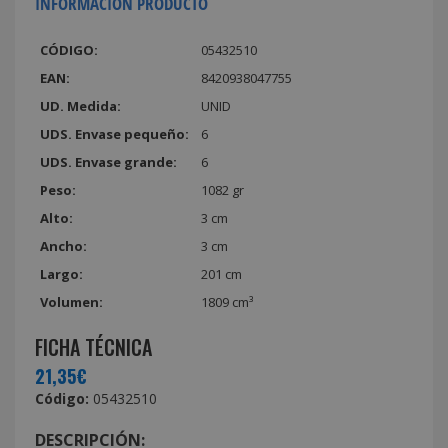
INFORMACIÓN PRODUCTO
CÓDIGO:
05432510
EAN:
8420938047755
UD. Medida:
UNID
UDS. Envase pequeño:
6
UDS. Envase grande:
6
Peso:
1082 gr
Alto:
3 cm
Ancho:
3 cm
Largo:
201 cm
Volumen:
1809 cm³
FICHA TÉCNICA
21,35€
Código:
05432510
DESCRIPCIÓN: