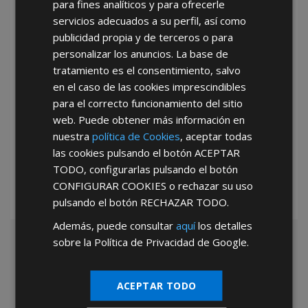
para fines analíticos y para ofrecerle
He leído y acepto la
Política de Privacidad
servicios adecuados a su perfil, así como
publicidad propia y de terceros o para
personalizar los anuncios. La base de
tratamiento es el consentimiento, salvo
en el caso de las cookies imprescindibles
para el correcto funcionamiento del sitio
web. Puede obtener más información en
*Abstenerse particulares, sólo venta a tiendas y empresas minoristas y
nuestra
política de Cookies
, aceptar todas
mayoristas.
las cookies pulsando el botón
ACEPTAR
TODO
, configurarlas pulsando el botón
CONFIGURAR COOKIES
o rechazar su uso
pulsando el botón
RECHAZAR TODO
.
Además, puede consultar
aquí
los detalles
sobre la Política de Privacidad de Google.
ACEPTAR TODO