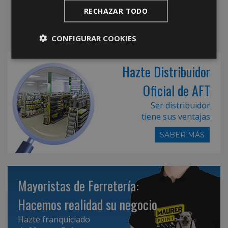
RECHAZAR TODO
CONFIGURAR COOKIES
Hazte Distribuidor
Oficial de AFT
Ser distribuidor
tiene sus ventajas
SABER MÁS
Mayoristas de Ferretería:
Hacemos realidad su negocio
Hazte franquiciado