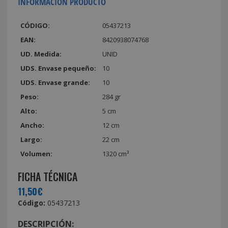
INFORMACIÓN PRODUCTO
CÓDIGO:
05437213
EAN:
8420938074768
UD. Medida:
UNID
UDS. Envase pequeño:
10
UDS. Envase grande:
10
Peso:
284 gr
Alto:
5 cm
Ancho:
12 cm
Largo:
22 cm
Volumen:
1320 cm³
FICHA TÉCNICA
11,50€
Código:
05437213
DESCRIPCIÓN: