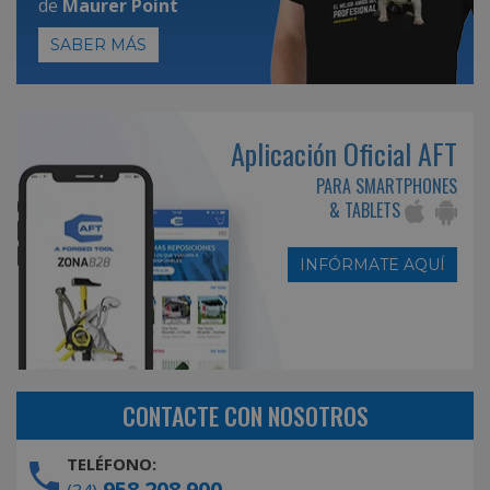
de
Maurer Point
SABER MÁS
Aplicación Oficial AFT
PARA SMARTPHONES
& TABLETS
INFÓRMATE AQUÍ
CONTACTE CON NOSOTROS
TELÉFONO:
958 208 900