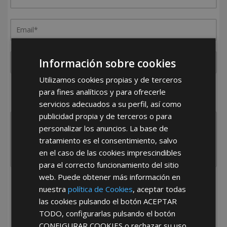
Información sobre cookies
Utilizamos cookies propias y de terceros
¿De dónde es la empresa?
para fines analíticos y para ofrecerle
España
Portugal
Otros
servicios adecuados a su perfil, así como
publicidad propia y de terceros o para
personalizar los anuncios. La base de
tratamiento es el consentimiento, salvo
en el caso de las cookies imprescindibles
para el correcto funcionamiento del sitio
web. Puede obtener más información en
He leído y acepto la
Política de Privacidad
nuestra
política de Cookies
, aceptar todas
las cookies pulsando el botón
ACEPTAR
TODO
, configurarlas pulsando el botón
CONFIGURAR COOKIES
o rechazar su uso