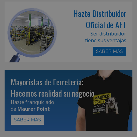
Hazte Distribuidor
Oficial de AFT
Ser distribuidor
tiene sus ventajas
SABER MÁS
Mayoristas de Ferretería:
Hacemos realidad su negocio
Hazte franquiciado
de
Maurer Point
SABER MÁS