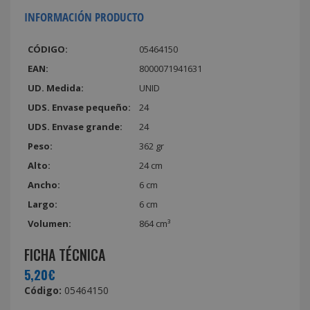
INFORMACIÓN PRODUCTO
CÓDIGO:
05464150
EAN:
8000071941631
UD. Medida:
UNID
UDS. Envase pequeño:
24
UDS. Envase grande:
24
Peso:
362 gr
Alto:
24 cm
Ancho:
6 cm
Largo:
6 cm
Volumen:
864 cm³
FICHA TÉCNICA
5,20€
Código:
05464150